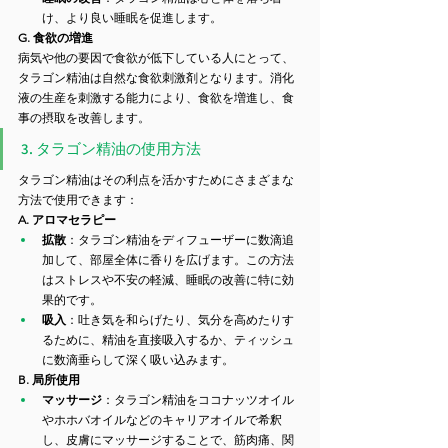
け、より良い睡眠を促進します。
G. 食欲の増進
病気や他の要因で食欲が低下している人にとって、
タラゴン精油は自然な食欲刺激剤となります。消化
液の生産を刺激する能力により、食欲を増進し、食
事の摂取を改善します。
3. タラゴン精油の使用方法
タラゴン精油はその利点を活かすためにさまざまな
方法で使用できます：
A. アロマセラピー
拡散
：タラゴン精油をディフューザーに数滴追
加して、部屋全体に香りを広げます。この方法
はストレスや不安の軽減、睡眠の改善に特に効
果的です。
吸入
：吐き気を和らげたり、気分を高めたりす
るために、精油を直接吸入するか、ティッシュ
に数滴垂らして深く吸い込みます。
B. 局所使用
マッサージ
：タラゴン精油をココナッツオイル
やホホバオイルなどのキャリアオイルで希釈
し、皮膚にマッサージすることで、筋肉痛、関