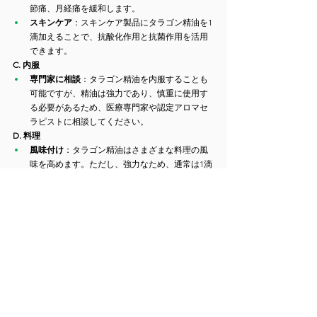
節痛、月経痛を緩和します。
スキンケア
：スキンケア製品にタラゴン精油を1
滴加えることで、抗酸化作用と抗菌作用を活用
できます。
C. 内服
専門家に相談
：タラゴン精油を内服することも
可能ですが、精油は強力であり、慎重に使用す
る必要があるため、医療専門家や認定アロマセ
ラピストに相談してください。
D. 料理
風味付け
：タラゴン精油はさまざまな料理の風
味を高めます。ただし、強力なため、通常は1滴
以下の少量が必要です。
4. 注意事項と安全性
タラゴン精油は多くの利点がありますが、安全に使
用することが重要です：
希釈
：皮膚に塗布する前に必ずキャリアオイル
で希釈して、刺激を防ぎます。
妊娠中や授乳中
：妊娠中や授乳中の女性は、月
経促進作用があるため、タラゴン精油の使用を
避けるべきです。