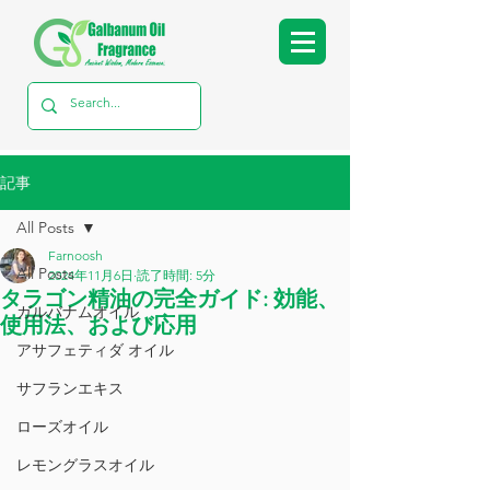
記事
All Posts
Farnoosh
All Posts
2024年11月6日
読了時間: 5分
タラゴン精油の完全ガイド: 効能、
ガルバナムオイル
使用法、および応用
アサフェティダ オイル
サフランエキス
ローズオイル
レモングラスオイル