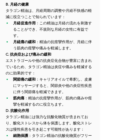
B. 月経の健康
タラゴン精油は、月経周期の調整や月経不快感の軽
減に役立つことで知られています：
月経促進作用
：この精油は月経の流れを刺激す
ることができ、不規則な月経の女性に有益で
す。
月経痛の緩和
：精油の抗痙攣作用が、月経に伴
う筋肉の痙攣や痛みを軽減します。
C. 抗炎症および痛みの緩和
エストラゴールや他の抗炎症化合物が豊富に含まれ
ているため、タラゴン精油は炎症や痛みを軽減する
のに効果的です：
関節痛の緩和
：キャリアオイルで希釈し、皮膚
にマッサージすると、関節炎や他の炎症性疾患
に伴う関節痛を軽減できます。
筋肉痛
：精油の抗痙攣作用が、筋肉の痛みや痙
攣を軽減するのに役立ちます。
D. 抗酸化作用
タラゴン精油には強力な抗酸化物質が含まれてお
り、酸化ストレスから体を保護します。酸化ストレ
スは慢性疾患を引き起こす可能性があります：
細胞保護
：タラゴン精油の抗酸化物質がフリー