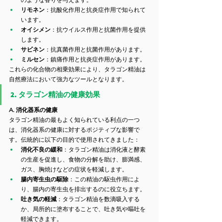
リモネン
：抗酸化作用と抗炎症作用で知られて
います。
オイシメン
：抗ウイルス作用と抗菌作用を提供
します。
サビネン
：抗真菌作用と抗菌作用があります。
ミルセン
：鎮痛作用と抗炎症作用があります。
これらの化合物の相乗効果により、タラゴン精油は
自然療法において強力なツールとなります。
2. タラゴン精油の健康効果
A. 消化器系の健康
タラゴン精油の最もよく知られている利点の一つ
は、消化器系の健康に対するポジティブな影響で
す。伝統的に以下の目的で使用されてきました：
消化不良の緩和
：タラゴン精油は消化液と酵素
の生産を促進し、食物の分解を助け、膨満感、
ガス、胸焼けなどの症状を軽減します。
腸内寄生虫の駆除
：この精油の駆虫作用によ
り、腸内の寄生虫を排出するのに役立ちます。
吐き気の軽減
：タラゴン精油を数滴吸入する
か、局所的に塗布することで、吐き気や嘔吐を
軽減できます。