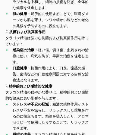
ラジカルを中和し、細胞の損傷を防ぎ、全体的
な健康を促進します。
肌の健康
：局所的に使用することで、環境ダメ
ージから肌を守り、シワや細かい線などの老化
の兆候を予防するのに役立ちます。
E. 抗菌および抗真菌作用
タラゴン精油は強力な抗菌および抗真菌作用を持っ
ています：
感染症の治療
：軽い傷、切り傷、虫刺されの治
療に使い、病気を防ぎ、早期の治癒を促進しま
す。
口腔健康
：抗菌作用により、口臭、歯茎の感
染、歯痛などの口腔健康問題に対する自然な治
療法となります。
F. 精神的および感情的な健康
タラゴン精油の穏やかな香りは、精神的および感情
的な健康に良い影響を与えます：
ストレスや不安の軽減
：精油の鎮静作用がスト
レスや不安を減らし、リラックスした環境を作
るのに役立ちます。精油を吸入したり、アロマ
セラピーで使用したりすることで、リラックス
できます。
睡眠の改善
：タラゴン精油は心と体を落ち着