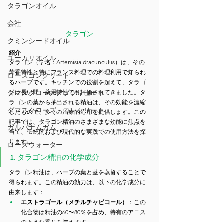
タラゴンオイル
会社
タラゴン
クミンシードオイル
紹介
ユーカリオイル
タラゴン（学名：Artemisia dracunculus）は、その
芳香特性と特にフランス料理での料理利用で知られ
ローズコンクリート
るハーブです。キッチンでの役割を超えて、タラゴ
ンは長い間、薬用特性でも評価されてきました。タ
ダマスクローズアブソリュート
ラゴンの葉から抽出される精油は、その効能を濃縮
ダマスクローズ・コンクリート
したもので、多くの治療的応用を提供します。この
記事では、タラゴン精油のさまざまな効能に焦点を
ガルバナムガム
当て、伝統的および現代的な実践での使用方法を探
ります。
ローズウォーター
1. タラゴン精油の化学成分
タラゴン精油は、ハーブの葉と茎を蒸留することで
得られます。この精油の効力は、以下の化学成分に
由来します：
エストラゴール（メチルチャビコール）
：この
化合物は精油の60〜80％を占め、特有のアニス
のような香りを与えます。