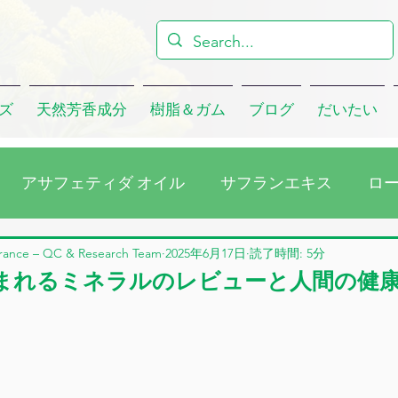
ズ
天然芳香成分
樹脂＆ガム
ブログ
だいたい
アサフェティダ オイル
サフランエキス
ロ
ラゴンオイル
会社
クミンシードオイル
ユ
rance – QC & Research Team
2025年6月17日
読了時間: 5分
まれるミネラルのレビューと人間の健
マスクローズアブソリュート
ダマスクローズ・コン
ウォーター