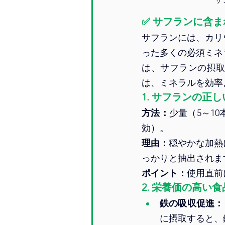
✅ 
サフランに含ま
サフランには、カリ
った多くの必須ミネ
は、サフランの摂
は、ミネラルを効率
1. 
サフランの正し
方法：
少量（5～1
効）。
理由：
穏やかな加熱
っかりと抽出されま
ポイント：
使用直前
2. 
栄養価の高い食
鉄の吸収促進：
に摂取すると、