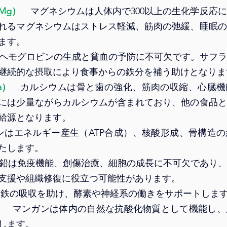
Mg）
　マグネシウムは人体内で300以上の生化学反応
れるマグネシウムはストレス軽減、筋肉の弛緩、睡眠の
ます。
ヘモグロビンの生成と貧血の予防に不可欠です。サフラ
継続的な摂取により食事からの鉄分を補う助けとなりま
a）
カルシウムは骨と歯の強化、筋肉の収縮、心臓機
には少量ながらカルシウムが含まれており、他の食品と
給源となります。
ンはエネルギー産生（ATP合成）、核酸形成、骨構造
たします。
鉛は免疫機能、創傷治癒、細胞の成長に不可欠であり、
支援や組織修復に役立つ可能性があります。
は鉄の吸収を助け、酵素や神経系の働きをサポートしま
）
マンガンは体内の自然な抗酸化物質として機能し、
します。