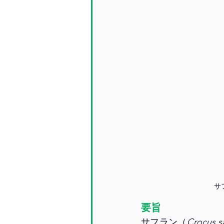
サ
要旨
サフラン（
Crocus sa