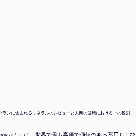
フランに含まれるミネラルのレビューと人間の健康におけるその役割
tivus L.
）は、世界で最も高価で価値のある薬用および