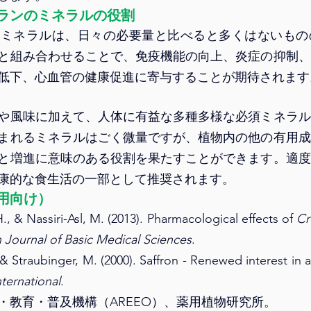
ランのミネラルの役割
るミネラルは、日々の必要量と比べると多くはないもの
と組み合わせることで、免疫機能の向上、炎症の抑制、
低下、心血管の健康促進に寄与することが期待されます
や風味に加えて、人体に有益な多種多様な必須ミネラル
まれるミネラルはごく微量ですが、植物内の他の有用成
と増進に意味のある役割を果たすことができます。適度
康的な食生活の一部として推奨されます。
用向け）
, & Nassiri-Asl, M. (2013). Pharmacological effects of 
Cr
n Journal of Basic Medical Sciences
.
ternational
.
・教育・普及機構（AREEO）、薬用植物研究所。