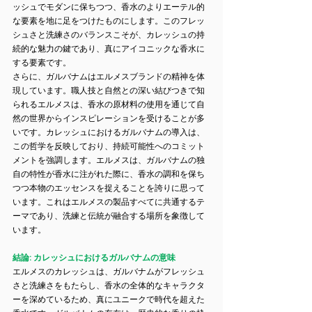
ッシュでモダンに保ちつつ、香水のよりエーテル的
な要素を地に足をつけたものにします。このフレッ
シュさと洗練さのバランスこそが、カレッシュの持
続的な魅力の鍵であり、真にアイコニックな香水に
する要素です。
さらに、ガルバナムはエルメスブランドの精神を体
現しています。職人技と自然との深い結びつきで知
られるエルメスは、香水の原材料の使用を通じて自
然の世界からインスピレーションを受けることが多
いです。カレッシュにおけるガルバナムの導入は、
この哲学を反映しており、持続可能性へのコミット
メントを強調します。エルメスは、ガルバナムの独
自の特性が香水に注がれた際に、香水の調和を保ち
つつ本物のエッセンスを捉えることを誇りに思って
います。これはエルメスの製品すべてに共通するテ
ーマであり、洗練と伝統が融合する場所を象徴して
います。
結論: カレッシュにおけるガルバナムの意味
エルメスのカレッシュは、ガルバナムがフレッシュ
さと洗練さをもたらし、香水の全体的なキャラクタ
ーを深めているため、真にユニークで時代を超えた