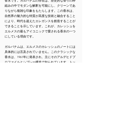
香水です。ガルバナムの存在は、歴史的な香りの枠
組みの中でモダンな解釈を可能にし、クリーンであ
りながら複雑な印象をもたらします。この香水は、
自然界の魅力的な特質が高度な技術と融合すること
により、時代を超えたエレガンスを創造することが
できることを示しています。これが、カレッシュを
エルメスの最もアイコニックで愛される香水の一つ
にしている理由です。
ガルバナムは、エルメスのカレッシュのノートには
具体的には言及されていません。このクラシックな
香水は、1961年に発表され、主にそのアルデヒドプ
ロファイルとシプレー構造で知られています。トッ
プノートにはシトラスとフローラルなハートが含ま
れていますが、さまざまな情報源で強調される重要
な要素は、アルデヒド、フローラルノート、そして
オークモスやベチバーなどのアーシーベースにより
多く焦点を当てています。
カレッシュのいくつかの説明では、その複雑さと豊
かさが強調されていますが、ガルバナムは成分とし
て明示的には特定されていません。詳細について
は、以下の情報源を参照してください：
FragranceReview.com
のカレッシュに関する情