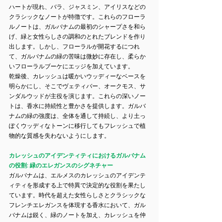
ハートが現れ、バラ、ジャスミン、アイリスなどの
クラシックなノートが特徴です。これらのフローラ
ルノートは、ガルバナムの最初のシャープさを和ら
げ、緑と女性らしさの調和のとれたブレンドを作り
出します。しかし、フローラルが開花するにつれ
て、ガルバナムの緑の苦味は微妙に存在し、柔らか
いフローラルブーケにエッジを加えています。
乾燥後、カレッシュは暖かいウッディーなベースを
明らかにし、そこでヴェティバー、オークモス、サ
ンダルウッドが主役を演じます。これらの深いノー
トは、香水に持続性と豊かさを提供します。ガルバ
ナムの緑の強度は、全体を通して持続し、より土っ
ぽくウッディなトーンに移行してもフレッシュで植
物的な質感を失わないようにします。
カレッシュのアイデンティティにおけるガルバナム
の役割: 緑のエレガンスのシグネチャー
ガルバナムは、エルメスのカレッシュのアイデンテ
ィティを形成する上で特異で決定的な役割を果たし
ています。時代を超えた女性らしさとクラシックな
フレンチエレガンスを体現する香水において、ガル
バナムは鋭く、緑のノートを加え、カレッシュを仲