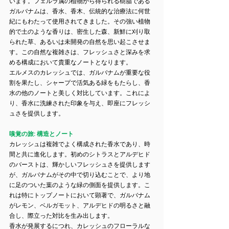
います。フェルラ属の植物から得られる樹脂である
ガルバナムは、香水、香木、伝統的な治療法に何世
紀にもわたって使用されてきました。その強い植物
的で土のような香りは、密生した森、新鮮に刈り取
られた草、あるいは未開発の自然を思い起こさせま
す。この自然な複雑さは、フレッシュさと深みを求
める構成において貴重なノートとなります。
エルメスのカレッシュでは、ガルバナムが重要な役
割を果たし、シャープで活気ある緑をもたらし、香
水の他のノートと美しく対比しています。これによ
り、香水に洗練された印象を与え、即座にフレッシ
ュさを提供します。
嗅覚の旅: 構造とノート
カレッシュは複雑でよく構成された香水であり、時
間と共に進化します。初めのシトラスとアルデヒド
のバーストは、輝かしいフレッシュさを提供します
が、ガルバナムがその中で切り込むことで、より地
に足のついた葉のような緑の側面を提供します。こ
れは特にトップノートにおいて顕著で、ガルバナム
がレモン、ベルガモット、アルデヒドの明るさと融
合し、際立った対比を生み出します。
香水が発展するにつれ、カレッシュのフローラルな