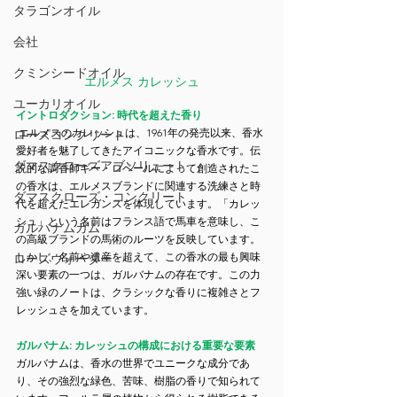
タラゴンオイル
会社
クミンシードオイル
エルメス カレッシュ
ユーカリオイル
イントロダクション: 時代を超えた香り
エルメスのカレッシュは、1961年の発売以来、香水
ローズコンクリート
愛好者を魅了してきたアイコニックな香水です。伝
ダマスクローズアブソリュート
説的な調香師ギー・ロベールによって創造されたこ
の香水は、エルメスブランドに関連する洗練さと時
ダマスクローズ・コンクリート
代を超えたエレガンスを体現しています。「カレッ
シュ」という名前はフランス語で馬車を意味し、こ
ガルバナムガム
の高級ブランドの馬術のルーツを反映しています。
しかし、名前や遺産を超えて、この香水の最も興味
ローズウォーター
深い要素の一つは、ガルバナムの存在です。この力
強い緑のノートは、クラシックな香りに複雑さとフ
レッシュさを加えています。
ガルバナム: カレッシュの構成における重要な要素
ガルバナムは、香水の世界でユニークな成分であ
り、その強烈な緑色、苦味、樹脂の香りで知られて