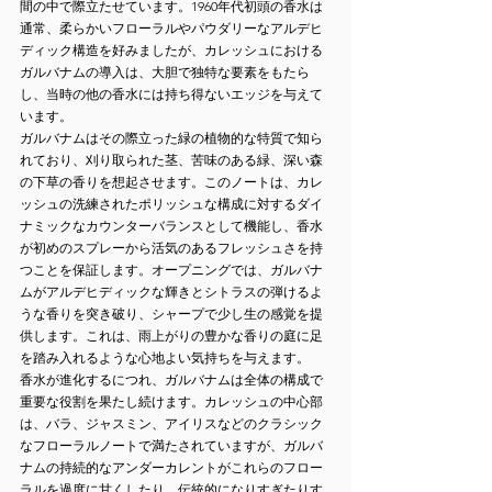
間の中で際立たせています。1960年代初頭の香水は
通常、柔らかいフローラルやパウダリーなアルデヒ
ディック構造を好みましたが、カレッシュにおける
ガルバナムの導入は、大胆で独特な要素をもたら
し、当時の他の香水には持ち得ないエッジを与えて
います。
ガルバナムはその際立った緑の植物的な特質で知ら
れており、刈り取られた茎、苦味のある緑、深い森
の下草の香りを想起させます。このノートは、カレ
ッシュの洗練されたポリッシュな構成に対するダイ
ナミックなカウンターバランスとして機能し、香水
が初めのスプレーから活気のあるフレッシュさを持
つことを保証します。オープニングでは、ガルバナ
ムがアルデヒディックな輝きとシトラスの弾けるよ
うな香りを突き破り、シャープで少し生の感覚を提
供します。これは、雨上がりの豊かな香りの庭に足
を踏み入れるような心地よい気持ちを与えます。
香水が進化するにつれ、ガルバナムは全体の構成で
重要な役割を果たし続けます。カレッシュの中心部
は、バラ、ジャスミン、アイリスなどのクラシック
なフローラルノートで満たされていますが、ガルバ
ナムの持続的なアンダーカレントがこれらのフロー
ラルを過度に甘くしたり、伝統的になりすぎたりす