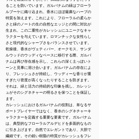
ることを防いでいます。ガルバナムの緑はフローラ
ルブーケに織り込まれ、香水にほぼ厳粛なハーブの
特質を加えます。これにより、フローラルの柔らか
さと緑のノートの生の自然なエッジとの間に対比が
生まれ、この二重性がカレッシュにユニークなキャ
ラクターを与えています。ロマンチックな女性らし
さと現代的なシャープさをバランスさせています。
乾燥後、香水がヴェティバー、オークモス、サンダ
ルウッドのウッディなベースに移行する際、ガルバ
ナムは再び存在感を示し、これらの深く土っぽいト
ーンと見事に溶け合います。ガルバナムの存在によ
り、フレッシュさが持続し、ウッディーな香りが重
すぎたり密度が高くなったりすることを防ぎます。
それは、緑と活力の持続的な印象を残し、カレッシ
ュがそのシグネチャーの明るさを保つことを保証し
ます。
カレッシュにおけるガルバナムの役割は、単なるサ
ポートプレイヤーではなく、香水のシグネチャーキ
ャラクターを定義する重要な要素です。ガルバナム
は、典型的なフローラルアルデヒドを多面的なもの
に引き上げます。自然でエレガントであり、大胆で
繊細です。その鋭い樹脂の特質がカレッシュをフレ