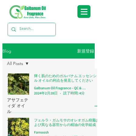
新規登録
Blog
All Posts
All Posts
輝く肌のためのガルバナム エッセンシャ
ル オイルの利点を発見してください
ガルバナム
Galbanum Oil Fragrance – QC & Research Team
オイル
2024年2月28日
読了時間: 4分
アサフェテ
ィダ オイ
ル
フェルラ・ガムモサのオレオガム樹脂お
サフランエ
よび異なる器官からの精油の化学組成
キス
Farnoosh