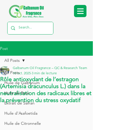
Post
All Posts
Galbanum Oil Fragrance – QC & Research Team
All Posts
10 oct. 2025
3 min de lecture
Rôle antioxydant de l’estragon
Huile de Galbanum
(Artemisia dracunculus L.) dans la
neutralisation des radicaux libres et
Huile de Rose
la prévention du stress oxydatif
Extrait de Safran
Huile d'Asafoetida
Huile de Citronnelle