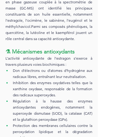
en phase gazeuse couplée à la spectrométrie de 
masse (GC-MS) ont identifié les principaux 
constituants de son huile essentielle, notamment 
l’estragole, l’ocimène, le sabinène, l’eugénol et le 
méthylchavicol.Parmi ses composés phénoliques, la 
quercétine, la lutéoline et le kaempférol jouent un 
rôle central dans sa capacité antioxydante.
⚗️ 
Mécanismes antioxydants
L’activité antioxydante de l’estragon s’exerce à 
travers plusieurs voies biochimiques :
Don d’électrons ou d’atomes d’hydrogène aux 
radicaux libres, entraînant leur neutralisation.
Inhibition des enzymes oxydatives telles que la 
xanthine oxydase, responsable de la formation 
des radicaux superoxydes.
Régulation à la hausse des enzymes 
antioxydantes endogènes, notamment la 
superoxyde dismutase (SOD), la catalase (CAT) 
et la glutathion peroxydase (GPx).
Protection des membranes cellulaires contre la 
peroxydation lipidique et la dégradation 