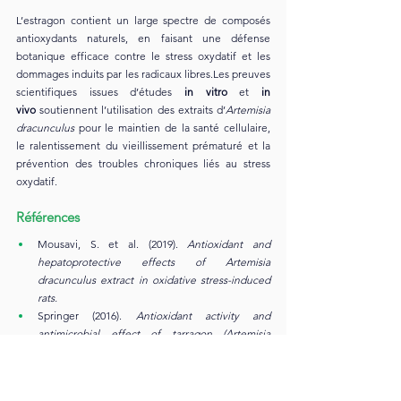
L’estragon contient un large spectre de composés 
antioxydants naturels, en faisant une défense 
botanique efficace contre le stress oxydatif et les 
dommages induits par les radicaux libres.Les preuves 
scientifiques issues d’études 
in vitro
 et 
in 
vivo
 soutiennent l’utilisation des extraits d’
Artemisia 
dracunculus
 pour le maintien de la santé cellulaire, 
le ralentissement du vieillissement prématuré et la 
prévention des troubles chroniques liés au stress 
oxydatif.
Références
Mousavi, S. et al. (2019). 
Antioxidant and 
hepatoprotective effects of Artemisia 
dracunculus extract in oxidative stress-induced 
rats.
Springer (2016). 
Antioxidant activity and 
antimicrobial effect of tarragon (Artemisia 
dracunculus) extract and chemical composition 
of its essential oil.
 Food Measure 10(3): 454–462.
PMC (2021). 
Artemisia dracunculus: A Review of 