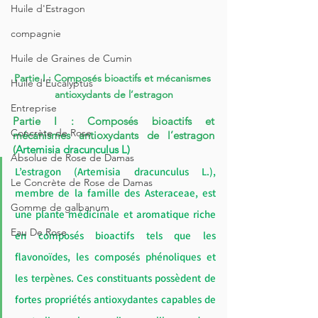
Huile d'Estragon
compagnie
Huile de Graines de Cumin
Partie I : Composés bioactifs et mécanismes 
Huile d’Eucalyptus
antioxydants de l’estragon
Entreprise
Partie I : Composés bioactifs et 
Concrète de Rose
mécanismes antioxydants de l’estragon 
(
Artemisia dracunculus L)
Absolue de Rose de Damas
L’estragon (Artemisia dracunculus L.), 
Le Concrète de Rose de Damas
membre de la famille des Asteraceae, est 
Gomme de galbanum
une plante médicinale et aromatique riche 
Eau De Rose
en composés bioactifs tels que les 
flavonoïdes, les composés phénoliques et 
les terpènes. Ces constituants possèdent de 
fortes propriétés antioxydantes capables de 