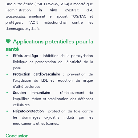
Une autre étude (PMC11352149, 2024) a montré que 
l’administration 
in vivo
 d’extrait d’
A. 
dracunculus
 améliorait le rapport TOS/TAC et 
protégeait l’ADN mitochondrial contre les 
dommages oxydatifs.
💚 
Applications potentielles pour la 
santé
Effets anti-âge
 : inhibition de la peroxydation 
lipidique et préservation de l’élasticité de la 
peau.
Protection cardiovasculaire
 : prévention de 
l’oxydation du LDL et réduction du risque 
d’athérosclérose.
Soutien immunitaire
 : rétablissement de 
l’équilibre rédox et amélioration des défenses 
cellulaires.
Hépato-protection
 : protection du foie contre 
les dommages oxydatifs induits par les 
médicaments et les toxines.
Conclusion