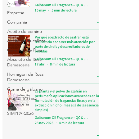
Asafoetida
Galbanum Oil Fragrance – QC & Research Team
15 may
5 min de lectura
Empresa
Compañía
Aceite de comino
Por qué el extracto de azafrán está
Aceite de Eucalipto
recibiendo cada vez más atención por
parte de chefs y desarrolladores de
Concreto de Rosa
bebidas
Absoluto de Rosa
Galbanum Oil Fragrance – QC & Research Team
17 abr
8 min de lectura
Damascena
Hormigón de Rosa
Damascena
Goma de gálbano
La planta y el polvo de azafrán en
perfumería Aplicaciones avanzadas en la
el agua de rosa
formulación de fragancias finas y en la
damascena
extracción nicho (más allá de las esencias
simples)
SIMPPAR2026
Galbanum Oil Fragrance – QC & Research Team
28 nov 2025
4 min de lectura