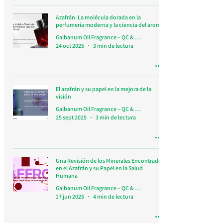
Azafrán: La molécula dorada en la
perfumería moderna y la ciencia del aroma
Galbanum Oil Fragrance – QC & Research Team
24 oct 2025
3 min de lectura
El azafrán y su papel en la mejora de la
visión
Galbanum Oil Fragrance – QC & Research Team
25 sept 2025
3 min de lectura
Una Revisión de los Minerales Encontrados
en el Azafrán y su Papel en la Salud
Humana
Galbanum Oil Fragrance – QC & Research Team
17 jun 2025
4 min de lectura