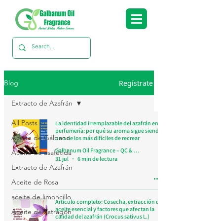
Regístrate
Blog
Extracto de Azafrán
All Posts
La identidad irremplazable del azafrán en
perfumería: por qué su aroma sigue siendo
Aceite de Gálbano
uno de los más difíciles de recrear
Galbanum Oil Fragrance – QC & Research Team
Aceite de asafétida
31 jul
6 min de lectura
Extracto de Azafrán
Aceite de Rosa
aceite de limoncillo
Artículo completo: Cosecha, extracción de
aceite esencial y factores que afectan la
Aceite de Estragón
calidad del azafrán (Crocus sativus L.)