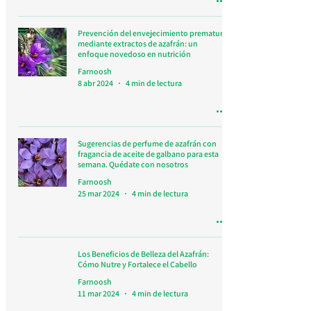
Prevención del envejecimiento prematuro
mediante extractos de azafrán: un
enfoque novedoso en nutrición
Farnoosh
8 abr 2024
4 min de lectura
Sugerencias de perfume de azafrán con
fragancia de aceite de galbano para esta
semana. Quédate con nosotros
Farnoosh
25 mar 2024
4 min de lectura
Los Beneficios de Belleza del Azafrán:
Cómo Nutre y Fortalece el Cabello
Farnoosh
11 mar 2024
4 min de lectura