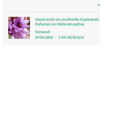
Intoxicación en una Botella: Explorando
Perfumes con Notas de azafran
Farnoosh
24 feb 2024
3 min de lectura
Azafran en la Medicina: Una Especia
Dorada con Múltiples Beneficios para la
Salud
Farnoosh
20 feb 2024
3 min de lectura
Susurros de Oro: El Lenguaje Esotérico de
los Efectos del Extracto de Azafran en la
Salud de Mujeres y Hombres
Farnoosh
17 feb 2024
7 min de lectura