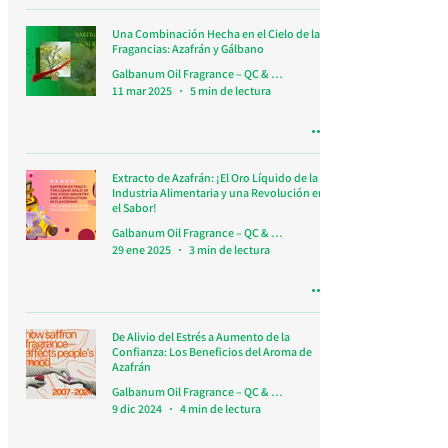
Una Combinación Hecha en el Cielo de las
Fragancias: Azafrán y Gálbano
Galbanum Oil Fragrance – QC & Research Team
11 mar 2025
5 min de lectura
Extracto de Azafrán: ¡El Oro Líquido de la
Industria Alimentaria y una Revolución en
el Sabor!
Galbanum Oil Fragrance – QC & Research Team
29 ene 2025
3 min de lectura
De Alivio del Estrés a Aumento de la
Confianza: Los Beneficios del Aroma de
Azafrán
Galbanum Oil Fragrance – QC & Research Team
9 dic 2024
4 min de lectura