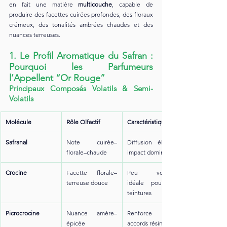
en fait une matière 
multicouche
, capable de 
produire des facettes cuirées profondes, des floraux 
crémeux, des tonalités ambrées chaudes et des 
nuances terreuses.
1. Le Profil Aromatique du Safran : 
Pourquoi les Parfumeurs 
l’Appellent “Or Rouge”
Principaux Composés Volatils & Semi-
Volatils
Molécule
Rôle Olfactif
Caractéristiques
Safranal
Note cuirée–
Diffusion élevée, 
florale–chaude
impact dominant
Crocine
Facette florale–
Peu volatile, 
terreuse douce
idéale pour les 
teintures
Picrocrocine
Nuance amère–
Renforce les 
épicée
accords résineux