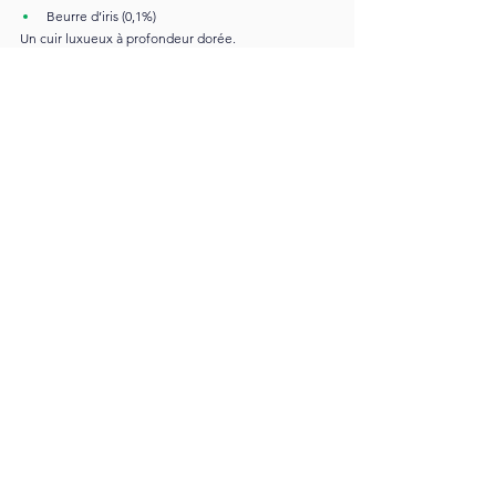
Beurre d’iris (0,1%)
Un cuir luxueux à profondeur dorée.
5.2. Accord Attar Safran–Rose
Teinture de safran 30 jours
Rose otto
Phényléthyl alcool
Patchouli fraction légère
Géraniol
5.3. Oriental Safran–Tabac
Absolue de tabac
Safranal
Labdanum
Extrait de bois de chêne
Benjoin Siam
6. Pourquoi le Safran Reste l’une 
des Matières les Plus Précieuses en 
Parfumerie
Raisons Techniques :
Excellente tenue