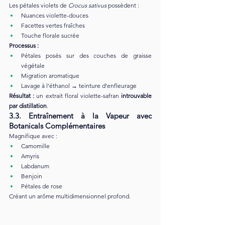
Les pétales violets de 
Crocus sativus
 possèdent :
Nuances violette-douces
Facettes vertes fraîches
Touche florale sucrée
Processus :
Pétales posés sur des couches de graisse 
végétale
Migration aromatique
Lavage à l’éthanol → teinture d’enfleurage
Résultat :
 un extrait floral violette-safran 
introuvable 
par distillation
.
3.3. Entraînement à la Vapeur avec 
Botanicals Complémentaires
Magnifique avec :
Camomille
Amyris
Labdanum
Benjoin
Pétales de rose
Créant un arôme multidimensionnel profond.