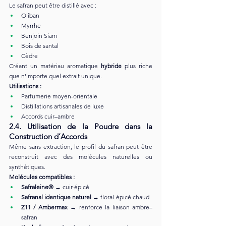
Le safran peut être distillé avec :
Oliban
Myrrhe
Benjoin Siam
Bois de santal
Cèdre
Créant un matériau aromatique 
hybride
 plus riche 
que n'importe quel extrait unique.
Utilisations :
Parfumerie moyen-orientale
Distillations artisanales de luxe
Accords cuir–ambre
2.4. Utilisation de la Poudre dans la 
Construction d’Accords
Même sans extraction, le profil du safran peut être 
reconstruit avec des molécules naturelles ou 
synthétiques.
Molécules compatibles :
Safraleine®
 → cuir-épicé
Safranal identique naturel
 → floral-épicé chaud
Z11 / Ambermax
 → renforce la liaison ambre–
safran