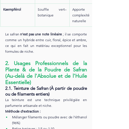
Kaempférol
Souffle vert–
Apporte une 
botanique
complexité 
naturelle
Le safran 
n’est pas une note linéaire
 ; il se comporte 
comme un hybride entre cuir, floral, épice et ambre, 
ce qui en fait un matériau exceptionnel pour les 
formules de niche.
2. Usages Professionnels de la 
Plante & de la Poudre de Safran 
(Au-delà de l’Absolue et de l’Huile 
Essentielle)
2.1. Teinture de Safran (À partir de poudre 
ou de filaments entiers)
La teinture est une technique privilégiée en 
parfumerie artisanale et niche.
Méthode d’extraction :
Mélanger filaments ou poudre avec de l’éthanol 
(96%)
Ratios typiques : 1:5 ou 1:10