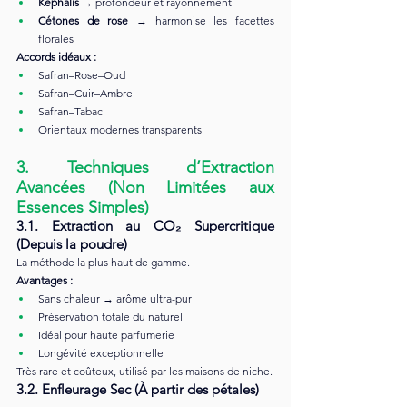
Kephalis
 → profondeur et rayonnement
Cétones de rose
 → harmonise les facettes 
florales
Accords idéaux :
Safran–Rose–Oud
Safran–Cuir–Ambre
Safran–Tabac
Orientaux modernes transparents
3. Techniques d’Extraction 
Avancées (Non Limitées aux 
Essences Simples)
3.1. Extraction au CO₂ Supercritique 
(Depuis la poudre)
La méthode la plus haut de gamme.
Avantages :
Sans chaleur → arôme ultra-pur
Préservation totale du naturel
Idéal pour haute parfumerie
Longévité exceptionnelle
Très rare et coûteux, utilisé par les maisons de niche.
3.2. Enfleurage Sec (À partir des pétales)