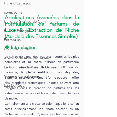
Huile d'Estragon
compagnie
Applications Avancées dans la 
Huile de Graines de Cumin
Formulation de Parfums de 
Luxe & l’Extraction de Niche 
Huile d’Eucalyptus
(Au-delà des Essences Simples)
Entreprise
🔶 
Introduction
Concrète de Rose
Le safran est l’une des matières naturelles les plus 
Absolue de Rose de Damas
complexes et luxueuses utilisées en parfumerie 
Le Concrète de Rose de Damas
moderne. Au-delà de l’huile essentielle ou de 
l’absolue, 
la plante entière
 — ses stigmates, 
Gomme de galbanum
étamines, pétales, et même la forme poudre — offre 
des propriétés aromatiques uniques pouvant être 
Eau De Rose
intégrées dans la création de parfums fins, les 
extractions artisanales et les architectures olfactives 
de niche.
Contrairement à la croyance selon laquelle le safran 
serait principalement une “note épicée” ou un 
“rehausseur de couleur”, sa composition moléculaire 