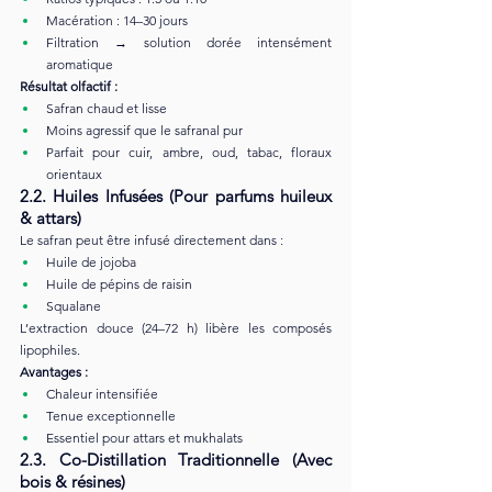
Macération : 14–30 jours
Filtration → solution dorée intensément 
aromatique
Résultat olfactif :
Safran chaud et lisse
Moins agressif que le safranal pur
Parfait pour cuir, ambre, oud, tabac, floraux 
orientaux
2.2. Huiles Infusées (Pour parfums huileux 
& attars)
Le safran peut être infusé directement dans :
Huile de jojoba
Huile de pépins de raisin
Squalane
L’extraction douce (24–72 h) libère les composés 
lipophiles.
Avantages :
Chaleur intensifiée
Tenue exceptionnelle
Essentiel pour attars et mukhalats
2.3. Co-Distillation Traditionnelle (Avec 
bois & résines)