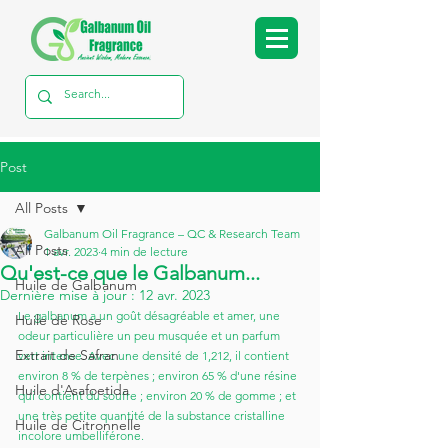
Post
All Posts
Galbanum Oil Fragrance – QC & Research Team
All Posts
1 avr. 2023
4 min de lecture
Qu'est-ce que le Galbanum...
Huile de Galbanum
Dernière mise à jour :
12 avr. 2023
Le galbanum a un goût désagréable et amer, une 
Huile de Rose
odeur particulière un peu musquée et un parfum 
Extrait de Safran
vert intense. Avec une densité de 1,212, il contient 
environ 8 % de terpènes ; environ 65 % d'une résine 
Huile d'Asafoetida
qui contient du soufre ; environ 20 % de gomme ; et 
une très petite quantité de la substance cristalline 
Huile de Citronnelle
incolore umbelliférone.