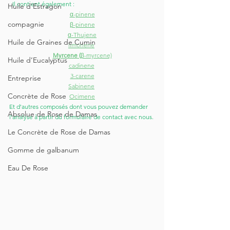
  Il contient également :
Huile d'Estragon
α-pinene
compagnie
β-pinene
α-Thujene
Huile de Graines de Cumin
limonene
Myrcene (
β-myrcene)
Huile d’Eucalyptus
cadinene
3-carene
Entreprise
Sabinene
Concrète de Rose
Ocimene
Et d'autres composés dont vous pouvez demander 
Absolue de Rose de Damas
l'analyse à partir du formulaire de contact avec nous.
Le Concrète de Rose de Damas
Gomme de galbanum
Eau De Rose