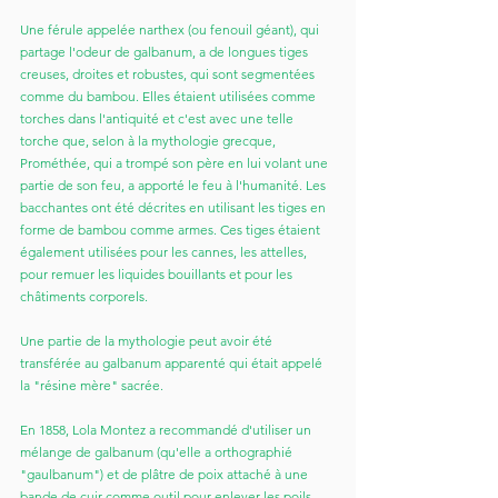
Une férule appelée narthex (ou fenouil géant), qui 
partage l'odeur de galbanum, a de longues tiges 
creuses, droites et robustes, qui sont segmentées 
comme du bambou. Elles étaient utilisées comme 
torches dans l'antiquité et c'est avec une telle 
torche que, selon à la mythologie grecque, 
Prométhée, qui a trompé son père en lui volant une 
partie de son feu, a apporté le feu à l'humanité. Les 
bacchantes ont été décrites en utilisant les tiges en 
forme de bambou comme armes. Ces tiges étaient 
également utilisées pour les cannes, les attelles, 
pour remuer les liquides bouillants et pour les 
châtiments corporels.
Une partie de la mythologie peut avoir été 
transférée au galbanum apparenté qui était appelé 
la "résine mère" sacrée.
En 1858, Lola Montez a recommandé d'utiliser un 
mélange de galbanum (qu'elle a orthographié 
"gaulbanum") et de plâtre de poix attaché à une 
bande de cuir comme outil pour enlever les poils 