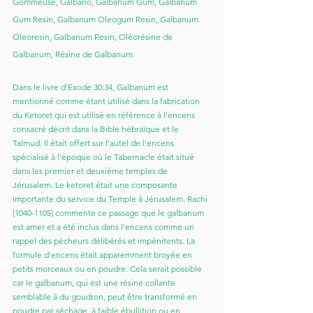
Gommeuse, Gálbano, Galbanum Gum, Galbanum 
Gum Resin, Galbanum Oleogum Resin, Galbanum 
Oleoresin, Galbanum Resin, Oléorésine de 
Galbanum, Résine de Galbanum.
Dans le livre d'Exode 30:34, Galbanum est 
mentionné comme étant utilisé dans la fabrication 
du Ketoret qui est utilisé en référence à l'encens 
consacré décrit dans la Bible hébraïque et le 
Talmud. Il était offert sur l'autel de l'encens 
spécialisé à l'époque où le Tabernacle était situé 
dans les premier et deuxième temples de 
Jérusalem. Le ketoret était une composante 
importante du service du Temple à Jérusalem. Rachi 
(1040-1105) commente ce passage que le galbanum 
est amer et a été inclus dans l'encens comme un 
rappel des pécheurs délibérés et impénitents. La 
formule d'encens était apparemment broyée en 
petits morceaux ou en poudre. Cela serait possible 
car le galbanum, qui est une résine collante 
semblable à du goudron, peut être transformé en 
poudre par séchage, à faible ébullition ou en 