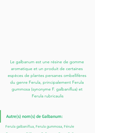
Le galbanum est une résine de gomme 
aromatique et un produit de certaines 
espèces de plantes persanes ombellifères 
du genre Ferula, principalement Ferula 
gummosa (synonyme F. galbaniflua) et 
Ferula rubricaulis
Autre(s) nom(s) de Galbanum:
Ferula galbaniflua, Ferula gummosa, Férule 