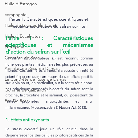
Huile d'Estragon
compagnie
Partie I : Caractéristiques scientifiques et 
Huile de Graines de Cumin
mécanismes d’action du safran sur l’œil
Huile d’Eucalyptus
Partie I : Caractéristiques 
scientifiques et mécanismes 
Entreprise
d’action du safran sur l’œil
Concrète de Rose
Le safran (
Crocus sativus L.
) est reconnu comme 
l’une des plantes médicinales les plus précieuses au 
Absolue de Rose de Damas
monde. Ces dernières années, il a suscité un intérêt 
scientifique croissant en raison de ses effets positifs 
Le Concrète de Rose de Damas
sur la vision et, en particulier, sur la santé rétinienne. 
Les principaux composés bioactifs du safran sont la 
Gomme de galbanum
crocine, la crocétine et le safranal, qui possèdent de 
Eau De Rose
fortes propriétés antioxydantes et anti-
inflammatoires (Hosseinzadeh & Nassiri-Asl, 2013).
1. Effets antioxydants
Le stress oxydatif joue un rôle crucial dans la 
dégénérescence des cellules photoréceptrices de la 