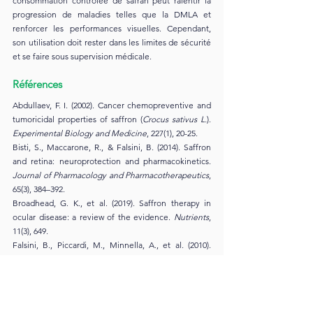
consommation contrôlée de safran peut ralentir la 
progression de maladies telles que la DMLA et 
renforcer les performances visuelles. Cependant, 
son utilisation doit rester dans les limites de sécurité 
et se faire sous supervision médicale.
Références
Abdullaev, F. I. (2002). Cancer chemopreventive and 
tumoricidal properties of saffron (
Crocus sativus L.
). 
Experimental Biology and Medicine
, 227(1), 20-25.
Bisti, S., Maccarone, R., & Falsini, B. (2014). Saffron 
and retina: neuroprotection and pharmacokinetics. 
Journal of Pharmacology and Pharmacotherapeutics
, 
65(3), 384–392.
Broadhead, G. K., et al. (2019). Saffron therapy in 
ocular disease: a review of the evidence. 
Nutrients
, 
11(3), 649.
Falsini, B., Piccardi, M., Minnella, A., et al. (2010). 
Influence of saffron supplementation on retinal 
flicker sensitivity in early age-related macular 
degeneration. 
Investigative Ophthalmology & Visual 
Science
, 51(12), 6118-6124.