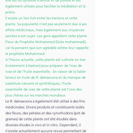
Elle est un symbole d'amour et de pureté et est 
également utilisée pour faciliter la méditation et la 
prière.
Il existe un lien fort entre les Iraniens et cette 
plante. Sa popularité n’est pas seulement due à ses 
effets médicinaux, mais également aux croyances 
sacrées à son sujet. Les gens appellent cette plante 
Fleur du Prophète Mohammed (Gole mohammadi), 
car ils pensent que son agréable arôme leur rappelle 
le prophète Mohammed.
A l'heure actuelle, cette plante est cultivée en Iran 
(notamment à Kashan) pour préparer de l'eau de 
rose et de l'huile essentielle.  En raison de la faible 
teneur en huile de R. damascena et du manque de 
substituts naturels et synthétiques, l'huile 
essentielle de rose de cette plante est l'une des 
plus chères sur les marchés mondiaux. 
Le R. damascena a également été utilisé à des fins 
médicinales. Divers produits et constituants isolés 
des fleurs, des pétales et des cynorhodons (pot de 
graines) de cette plante ont été étudiés dans 
diverses études in vivo et in vitro. Cependant, il 
n’existe actuellement aucune revue permettant de 