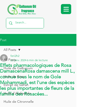
Post
All Posts
feri2h2
All Posts
23 janv. 2024
6 min de lecture
Effets pharmacologiques de Rosa
Huile de Galbanum
DamascenaRosa damascena mill L.,
connue sous le nom de Gole
Huile de Rose
Mohammadi, est l'une des espèces
Extrait de Safran
les plus importantes de fleurs de la
famille des Rosacées...
Huile d'Asafoetida
Huile de Citronnelle