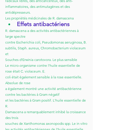
radicaux libres, des anticancéreux, des anti-
inflammatoires, des antimutagènes et des 
antidépresseurs. 
Les propriétés médicinales de R. damascena
Effets antibactériens
R. damascena a des activités antibactériennes à 
large spectre
contre Escherichia coli, Pseudomonas aeruginosa, B.
subtilis, Staph. aureus, Chromobacterium violaceum 
et
Souches d'Erwinia carotovora. Le plus sensible
Le micro-organisme contre l'huile essentielle de 
rose était C. violaceum. E.
coli était également sensible à la rose essentielle. 
Absolue de rose
a également montré une activité antibactérienne 
contre les bactéries à Gram négatif
et les bactéries à Gram positif. L'huile essentielle de 
R.
Damascena a remarquablement inhibé la croissance 
des trois
souches de Xanthomonas axonopodis spp. Le in vitro
les activités antibactériennes de l'huile essentielle 