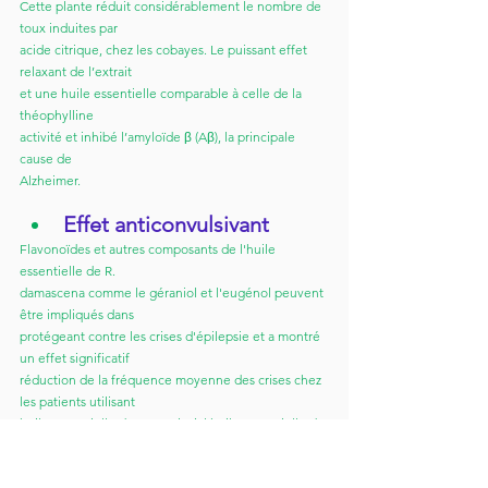
Cette plante réduit considérablement le nombre de 
toux induites par
acide citrique, chez les cobayes. Le puissant effet 
relaxant de l’extrait
et une huile essentielle comparable à celle de la 
théophylline
activité et inhibé l’amyloïde β (Aβ), la principale 
cause de
Alzheimer.
Effet anticonvulsivant
Flavonoïdes et autres composants de l'huile 
essentielle de R.
damascena comme le géraniol et l'eugénol peuvent 
être impliqués dans
protégeant contre les crises d'épilepsie et a montré 
un effet significatif
réduction de la fréquence moyenne des crises chez 
les patients utilisant
huile essentielle de rose. Ainsi, l’huile essentielle de 
R.
damascena a un effet antiépileptique bénéfique 