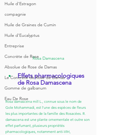
Huile d'Estragon
compagnie
Huile de Graines de Cumin
Huile d’Eucalyptus
Entreprise
Concrète de Rose
Rosa Damascena
Absolue de Rose de Damas
Effets pharmacologiques 
Le Concrète de Rose de Damas
de Rosa Damascena
Gomme de galbanum
Eau De Rose
Rosa damascena mill L., connue sous le nom de 
Gole Mohammadi, est l'une des espèces de fleurs 
les plus importantes de la famille des Rosacées. R. 
damascena est une plante ornementale et outre son 
effet parfumant, plusieurs propriétés 
pharmacologiques, notamment anti-VIH, 