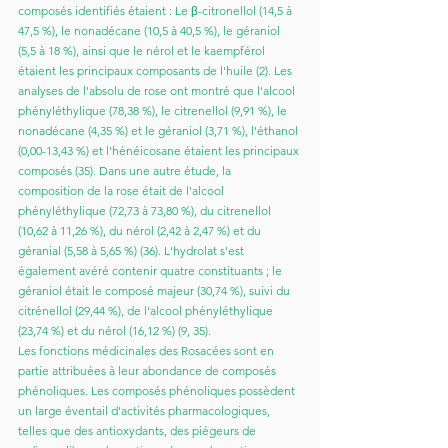
composés identifiés étaient : Le β-citronellol (14,5 à 
47,5 %), le nonadécane (10,5 à 40,5 %), le géraniol 
(5,5 à 18 %), ainsi que le nérol et le kaempférol 
étaient les principaux composants de l'huile (2). Les 
analyses de l'absolu de rose ont montré que l'alcool 
phényléthylique (78,38 %), le citrenellol (9,91 %), le 
nonadécane (4,35 %) et le géraniol (3,71 %), l'éthanol 
(0,00-13,43 %) et l'hénéicosane étaient les principaux 
composés (35). Dans une autre étude, la 
composition de la rose était de l'alcool 
phényléthylique (72,73 à 73,80 %), du citrenellol 
(10,62 à 11,26 %), du nérol (2,42 à 2,47 %) et du 
géranial (5,58 à 5,65 %) (36). L'hydrolat s'est 
également avéré contenir quatre constituants ; le 
géraniol était le composé majeur (30,74 %), suivi du 
citrénellol (29,44 %), de l'alcool phényléthylique 
(23,74 %) et du nérol (16,12 %) (9, 35). 
Les fonctions médicinales des Rosacées sont en 
partie attribuées à leur abondance de composés 
phénoliques. Les composés phénoliques possèdent 
un large éventail d'activités pharmacologiques, 
telles que des antioxydants, des piégeurs de 