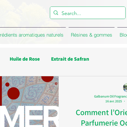
rédients aromatiques naturels
Résines & gommes
Blo
Huile de Rose
Extrait de Safran
 de Citronnelle
Huile d'Estragon
compagnie
Galbanum Oil Fragranc
16 avr. 2025
Huile d’Eucalyptus
Entreprise
Comment l’Orie
Parfumerie Oc
ue de Rose de Damas