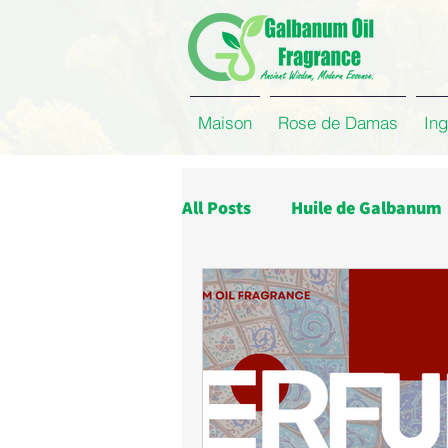
Maison
Rose de Damas
Ing
All Posts
Huile de Galbanum
Huile d'Asafoetida
Huile
Huile de Graines de Cumin
Concrète de Rose
Absol