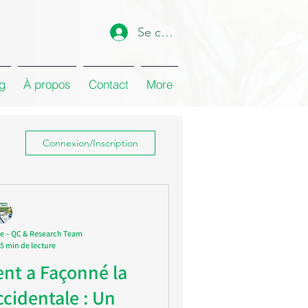
Se connecter
g
À propos
Contact
More
Connexion/Inscription
e – QC & Research Team
5 min de lecture
nt a Façonné la
cidentale : Un