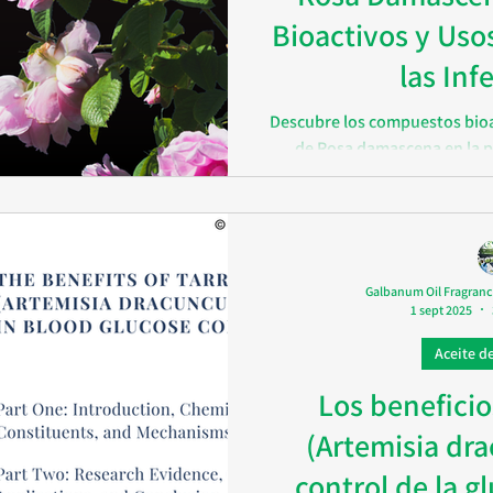
Bioactivos y Uso
las Inf
na
Goma de gálbano
Descubre los compuestos bioac
de Rosa damascena en la p
SIMPPAR2026
infecciones. Usos tradicion
cient
Galbanum Oil Fragranc
1 sept 2025
Aceite d
Los beneficio
(Artemisia dra
control de la g