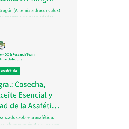
stragón (Artemisia dracunculus)
a en sangre. Con propiedades
ias y mejorando la sensibilidad
n es un complemento natural
ra diabéticos.
e – QC & Research Team
4 min de lectura
 asafétida
gral: Cosecha,
ceite Esencial y
ad de la Asafétida
ing)
anzados sobre la asafétida:
cha, almacenamiento, y usos en