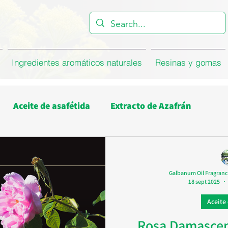
Ingredientes aromáticos naturales
Resinas y gomas
Aceite de asafétida
Extracto de Azafrán
 limoncillo
Aceite de Estragón
Asafoetida
Galbanum Oil Fragranc
18 sept 2025
Aceite de comino
Aceite de Eucalipto
Aceite
Rosa Damasce
uto de Rosa Damascena