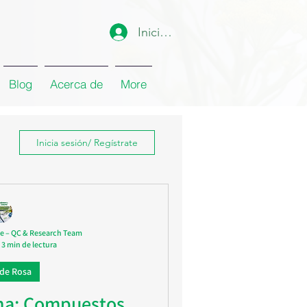
Iniciar sesión
Blog
Acerca de
More
Inicia sesión/ Regístrate
e – QC & Research Team
3 min de lectura
 de Rosa
na: Compuestos