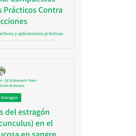
s Prácticos Contra
ecciones
tivos y aplicaciones prácticas
revención y tratamiento de
ales y modernos con respaldo
ífico.
e – QC & Research Team
3 min de lectura
e Estragón
s del estragón
cunculus) en el
lucosa en sangre