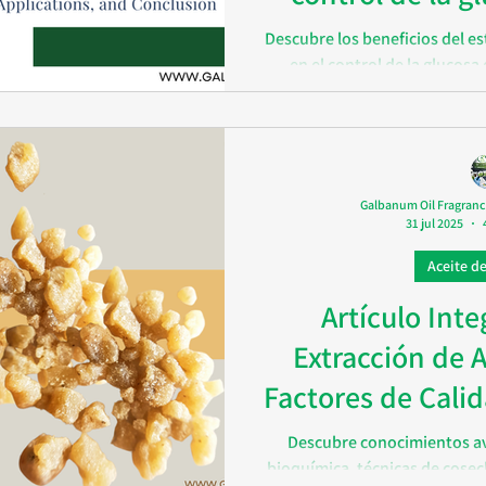
Descubre los beneficios del e
en el control de la glucos
antioxidantes, antiinflamator
a la insulina, el estragó
prometedor pa
Galbanum Oil Fragranc
31 jul 2025
Aceite de
Artículo Inte
Extracción de A
Factores de Calid
(H
Descubre conocimientos av
bioquímica, técnicas de cose