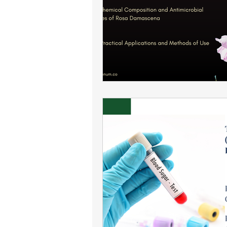
Hormigón de Rosa Damasce
el agua de rosa damascena