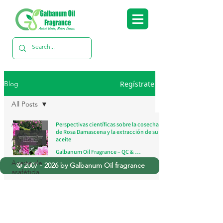
Regístrate
Blog
All Posts
All Posts
Perspectivas científicas sobre la cosecha
de Rosa Damascena y la extracción de su
Aceite de
aceite
Gálbano
Galbanum Oil Fragrance – QC & Research Team
4 jul 2025
4 min de lectura
Aceite de
©
2007 - 2026
by Galbanum Oil fragrance
asafétida
Extracto de
Azafrán
Aceite de
Rosa