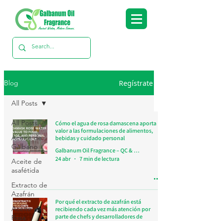
Regístrate
Blog
All Posts
All Posts
Cómo el agua de rosa damascena aporta
valor a las formulaciones de alimentos,
Aceite de
bebidas y cuidado personal
Gálbano
Galbanum Oil Fragrance – QC & Research Team
24 abr
7 min de lectura
Aceite de
asafétida
Extracto de
Azafrán
Por qué el extracto de azafrán está
Aceite de
recibiendo cada vez más atención por
parte de chefs y desarrolladores de
Rosa