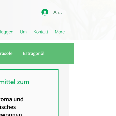
Anmelden
loggen
Um
Kontakt
More
rasöle
Estragonöl
lmittel zum
roma und 
isches 
gewonnen 