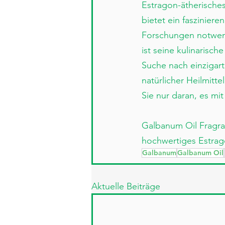
Estragon-ätherische
bietet ein faszinie
Forschungen notwendi
ist seine kulinarisch
Suche nach einzigar
natürlicher Heilmitt
Sie nur daran, es m
Galbanum Oil Fragran
hochwertiges Estrago
Galbanum
Galbanum Oil
Aktuelle Beiträge