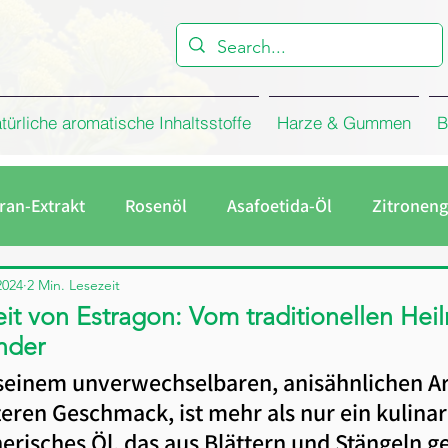
türliche aromatische Inhaltsstoffe
Harze & Gummen
B
ran-Extrakt
Rosenöl
Asafoetida-Öl
Zitroneng
melöl
Eukalyptusöl
Firma
Rosenkonkret
2024
2 Min. Lesezeit
eit von Estragon: Vom traditionellen Hei
nder
Galbanum Harz
Rosenwasser
 seinem unverwechselbaren, anisähnlichen A
teren Geschmack, ist mehr als nur ein kulinar
herisches Öl, das aus Blättern und Stängeln 