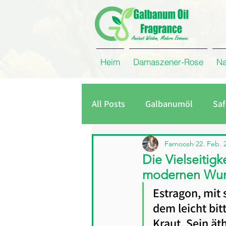
Heim
Damaszener-Rose
Na
All Posts
Galbanumöl
Saf
Unternehmen
Kreuzküm
Farnoosh
22. Feb. 
Die Vielseitigk
modernen Wu
Damaszener Rosen Absolue
Estragon, mit
dem leicht bit
Kraut. Sein ät