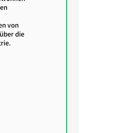
len 
en von 
über die 
rie.