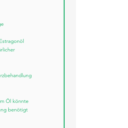
ge 
Estragonöl 
rlicher 
erzbehandlung 
m Öl könnte 
ung benötigt 