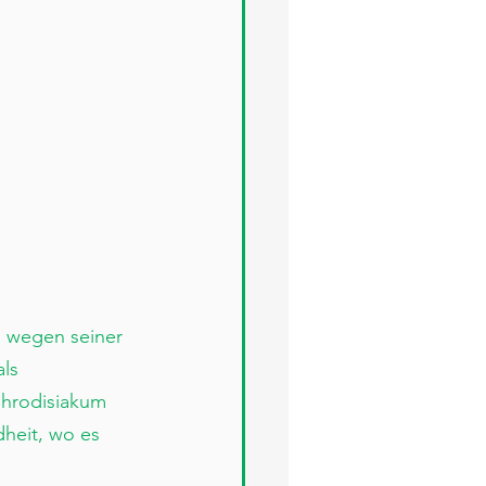
l wegen seiner 
ls 
phrodisiakum 
heit, wo es 