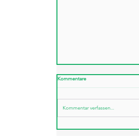
Kommentare
Kommentar verfassen...
Ätherisches Estragonöl: Eine
verborgene Signatur in der
modernen Parfümerie