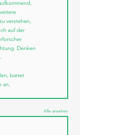
n aufkommend, 
eitere 
zu verstehen, 
och auf der 
rforscher 
achtung. Denken 
.
en, bietet 
e an.
Alle ansehen