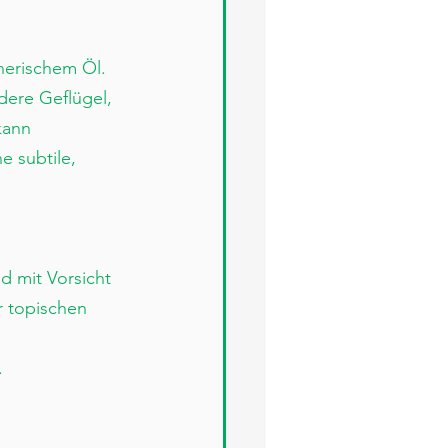
herischem Öl. 
dere Geflügel, 
kann 
 subtile, 
d mit Vorsicht 
r topischen 
.