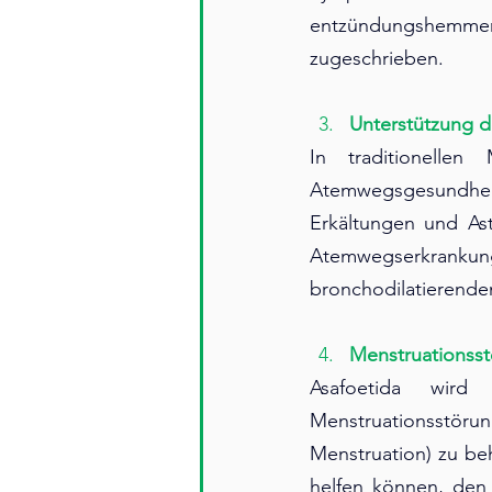
entzündungshemmend
zugeschrieben.
Unterstützung 
In traditionellen
Atemwegsgesundhei
Erkältungen und Ast
Atemwegserkrank
bronchodilatierende
Menstruationss
Asafoetida wird
Menstruationsstöru
Menstruation) zu be
helfen können, den 