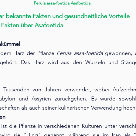
Ferula assa-foetida Asafoetida
er bekannte Fakten und gesundheitliche Vorteile
Fakten über Asafoetida
enkümmel
 dem Harz der Pflanze 
Ferula assa-foetida
 gewonnen, d
gehört. Das Harz wird aus den Wurzeln und Stängel
it Tausenden von Jahren verwendet, wobei Aufzeichn
 Babylon und Assyrien zurückgehen. Es wurde sowohl
schaften als auch seiner kulinarischen Verwendung hoch
men
ist die Pflanze in verschiedenen Kulturen unter versc
 wird sie "Hing" genannt, während sie im Iran als 