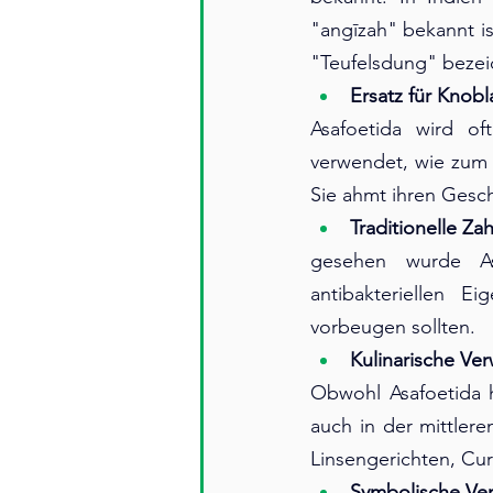
"angīzah" bekannt is
"Teufelsdung" bezei
Ersatz für Knob
Asafoetida wird oft
verwendet, wie zum 
Sie ahmt ihren Gesch
Traditionelle Za
gesehen wurde Asa
antibakteriellen 
vorbeugen sollten.
Kulinarische Ve
Obwohl Asafoetida h
auch in der mittler
Linsengerichten, Cur
Symbolische V