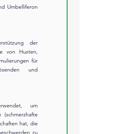
 Umbelliferon 
rstützung der 
e von Husten, 
mulierungen für 
ösenden und 
rwendet, um 
(schmerzhafte 
aften hat, die 
beschwerden zu 