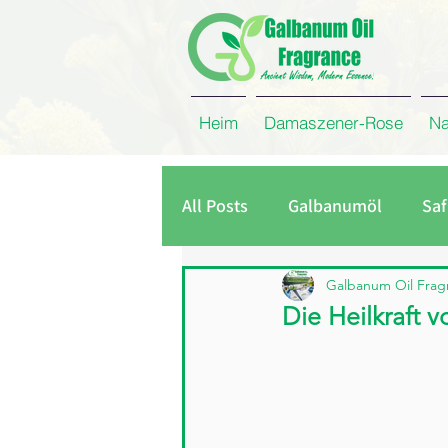
Heim
Damaszener-Rose
Na
All Posts
Galbanumöl
Saf
Unternehmen
Kreuzküm
Galbanum Oil Frag
Die Heilkraft v
Damaszener Rosen Absolue