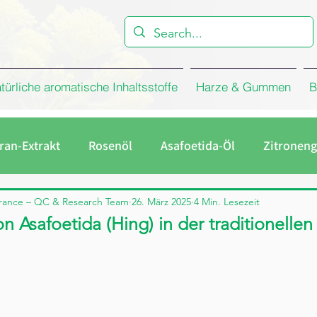
türliche aromatische Inhaltsstoffe
Harze & Gummen
B
ran-Extrakt
Rosenöl
Asafoetida-Öl
Zitroneng
melöl
Eukalyptusöl
Firma
Rosenkonkret
rance – QC & Research Team
26. März 2025
4 Min. Lesezeit
on Asafoetida (Hing) in der traditionelle
Galbanum Harz
Rosenwasser