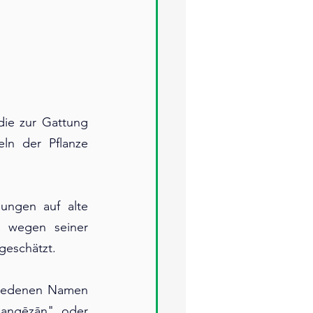
ie zur Gattung 
n der Pflanze 
ungen auf alte 
 wegen seiner 
geschätzt.
hiedenen Namen 
"angēzān" oder 