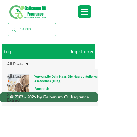
Registrieren
Blog
All Posts
All Posts
Verwandle Dein Haar: Die Haarvorteile von
Asafoetida (Hing)
Galbanumöl
Farnoosh
8. Okt. 2024
3 Min. Lesezeit
Safran-
©
2007 - 2026
by Galbanum Oil fragrance
Extrakt
Rosenöl
Asafoetida-
Öl
Zitronengrasöle