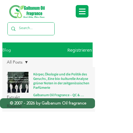
Registrieren
Blog
All Posts
All Posts
Körper, Ökologie und die Politik des
Geruchs , Eine bio-kulturelle Analyse
Galbanumöl
grüner Noten in der zeitgenössischen
Parfümerie
Safran-
Galbanum Oil Fragrance – QC & Research Team
Extrakt
18. Jan.
3 Min. Lesezeit
©
2007 - 2026
by Galbanum Oil fragrance
Rosenöl
Asafoetida-
Öl
Zitronengrasöle