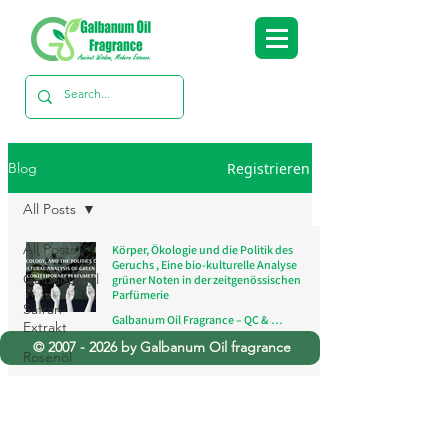
Registrieren
Blog
All Posts
All Posts
Körper, Ökologie und die Politik des
Geruchs , Eine bio-kulturelle Analyse
Galbanumöl
grüner Noten in der zeitgenössischen
Parfümerie
Safran-
Galbanum Oil Fragrance – QC & Research Team
Extrakt
18. Jan.
3 Min. Lesezeit
©
2007 - 2026
by Galbanum Oil fragrance
Rosenöl
Asafoetida-
Öl
Zitronengrasöle