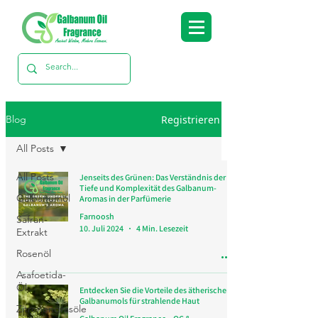
Registrieren
Blog
All Posts
All Posts
Jenseits des Grünen: Das Verständnis der
Tiefe und Komplexität des Galbanum-
Galbanumöl
Aromas in der Parfümerie
Farnoosh
Safran-
10. Juli 2024
4 Min. Lesezeit
Extrakt
Rosenöl
Asafoetida-
Öl
Entdecken Sie die Vorteile des ätherischen
Galbanumols für strahlende Haut
Zitronengrasöle