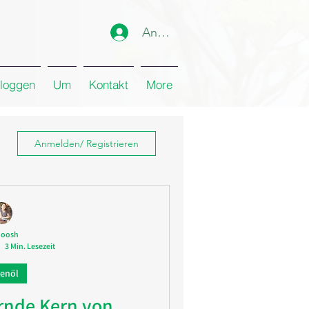
Anmelden
loggen
Um
Kontakt
More
Anmelden/ Registrieren
noosh
3 Min. Lesezeit
enöl
rnde Kern von