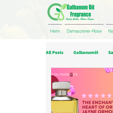
Heim
Damaszener-Rose
Na
All Posts
Galbanumöl
Sa
Zitronengrasöle
Estrag
Eukalyptusöl
Firma
Galbanum Harz
Rosenw