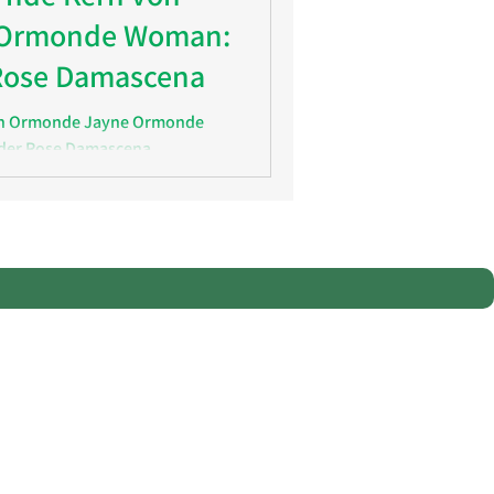
 Ormonde Woman:
 Rose Damascena
on Ormonde Jayne Ormonde
 der Rose Damascena