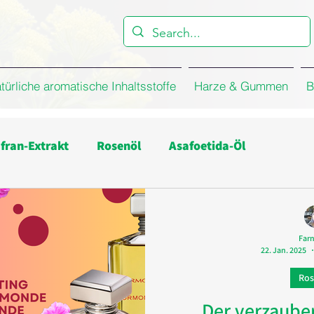
türliche aromatische Inhaltsstoffe
Harze & Gummen
B
fran-Extrakt
Rosenöl
Asafoetida-Öl
onöl
Unternehmen
Kreuzkümmelöl
Far
22. Jan. 2025
Rosenkonkret
Damaszener Rosen Absolue
Ros
Der verzaube
asser