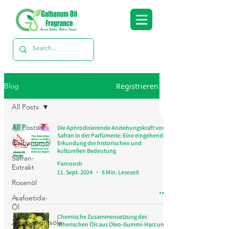
Registrieren
Blog
All Posts
All Posts
Die Aphrodisierende Anziehungskraft von
Safran in der Parfümerie: Eine eingehende
Galbanumöl
Erkundung der historischen und
kulturellen Bedeutung
Safran-
Farnoosh
Extrakt
11. Sept. 2024
6 Min. Lesezeit
Rosenöl
Asafoetida-
Öl
Chemische Zusammensetzung des
Zitronengrasöle
ätherischen Öls aus Oleo-Gummi-Harz und