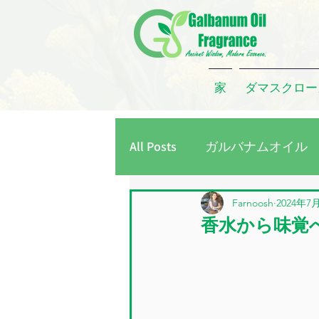
家
ダマスクロー
All Posts
ガルバナムオイル
レモングラスオイル
タ
Farnoosh
2024年7
香水から味覚
ローズコンクリート
ダ
ガルバナムガム
ローズ