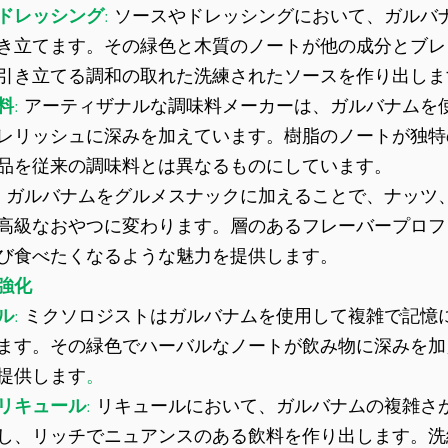
ドレッシング
: 
ソースやドレッシングにおいて、ガルバ
き立てます。その緑色と木質のノートが他の成分とブレ
引き立てる調和の取れた洗練されたソースを作り出しま
料
: 
アーティザナルな調味料メーカーは、ガルバナムを
レリッシュに深みを加えています。樹脂のノートが独特
品を従来の調味料とは異なるものにしています。
: 
ガルバナムをグルメスナックに加えることで、ナッツ
高級なおやつに変わります。層のあるフレーバープロフ
び食べたくなるような魅力を提供します。
強化
ル
: 
ミクソロジストはガルバナムを使用して複雑で記憶
ます。その緑色でハーバルなノートが飲み物に深みを加
提供します
。
リキュール
: 
リキュールにおいて、ガルバナムの複雑さ
し、リッチでニュアンスのある飲料を作り出します。洗