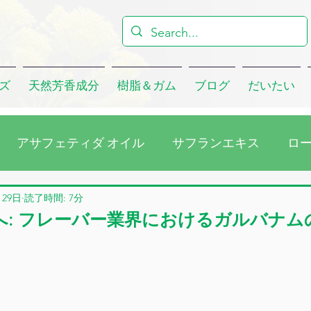
ズ
天然芳香成分
樹脂＆ガム
ブログ
だいたい
アサフェティダ オイル
サフランエキス
ロ
ラゴンオイル
会社
クミンシードオイル
ユ
月29日
読了時間: 7分
へ: フレーバー業界におけるガルバナム
マスクローズアブソリュート
ダマスクローズ・コン
ウォーター