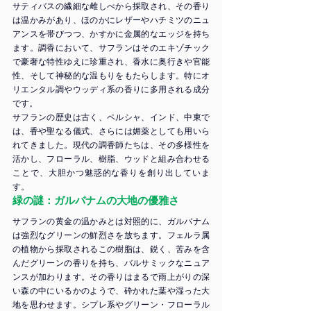
サティバスの繊細な雌しべから採取され、その香り
は温かみがあり、ほのかにレザーやハチミツのニュ
アンスを帯びつつ、かすかに金属的なエッジを持ち
ます。調香において、サフランはそのエキゾチック
で豪奢な特性ゆえに珍重され、香水に奥行きや官能
性、そして神秘的な温もりをもたらします。特にオ
リエンタル調やウッディ系の香りに多用される成分
です。
サフランの歴史は古く、ペルシャ、インド、中東で
は、香や聖なる儀式、さらには媚薬としても用いら
れてきました。現代の調香師たちは、その多様性を
活かし、フローラル、樹脂、ウッドと組み合わせる
ことで、大胆かつ魅惑的な香りを創り出していま
す。
緑の謎：ガルバナムの大地の優雅さ
サフランの黄金の温かみとは対照的に、ガルバナム
は強烈なグリーンの鮮烈さを放ちます。フェルラ属
の植物から採取されるこの樹脂は、鋭く、苦みを含
んだグリーンの香りを持ち、バルサミックなニュア
ンスが加わります。その香りはまるで雨上がりの深
い森の中にいるかのようで、砕かれた葉や湿った大
地を思わせます。シプレ系やグリーン・フローラル