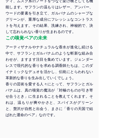
ディ、ムスク系のノートをつなぐ架け橋としても機
能します。サフランの温もりはレザー、アンバー、
ウードの要素を引き立て、ガルバナムのシャープな
グリーンが、重厚な成分にフレッシュなコントラス
トを与えます。その結果、洗練され、神秘的で、決
して忘れられない香りが生まれるのです。
この嗅覚ペアの未来
アーティザナルやナチュラルな香水が進化し続ける
中で、サフランとガルバナムのような斬新な組み合
わせが、ますます注目を集めています。ジェンダー
レスで現代的な香りを求める調香師たちは、このダ
イナミックなデュオを活かし、伝統にとらわれない
革新的な香りを生み出していくでしょう。
香りの芸術を愛する人々にとって、サフランとガル
バナムは、真の嗅覚の魔法が「対極のものが引き寄
せ合うとき」に生まれることを教えてくれます。そ
れは、温もりが爽やかさと、スパイスがグリーン
と、贅沢が自然と出会う、まさに「香りの天国で結
ばれた運命のペア」なのです。