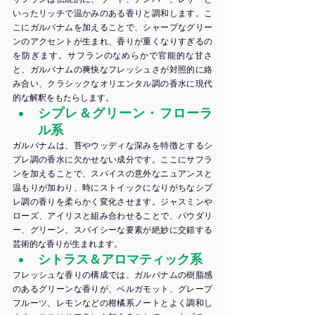
いったリッチで温かみのある香りと調和します。こ
こにガルバナムを加えることで、シャープなグリー
ンのアクセントが生まれ、香りが重くなりすぎるの
を防ぎます。サフランのなめらかで官能的な甘さ
と、ガルバナムの爽快なフレッシュさが対照的に絡
み合い、クラシックなオリエンタル調の香水に現代
的な解釈をもたらします。
シプレ＆グリーン・フローラ
ル系
ガルバナムは、苔やウッディな深みを特徴とするシ
プレ調の香水に欠かせない成分です。ここにサフラ
ンを加えることで、スパイスの意外なニュアンスと
温もりが加わり、時にストイックになりがちなシプ
レ調の香りを柔らかく変化させます。ジャスミンや
ローズ、アイリスと組み合わせることで、パウダリ
ー、グリーン、スパイシーな要素が絶妙に交錯する
芸術的な香りが生まれます。
シトラス＆アロマティック系
フレッシュな香りの構成では、ガルバナムの樹脂感
のあるグリーンな香りが、ベルガモット、グレープ
フルーツ、レモンなどの柑橘系ノートとよく調和し