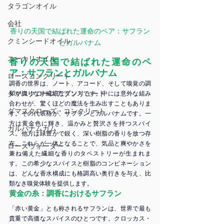
タラゴンオイル
会社
香りの天国で結ばれた運命のペア：サフラン
クミンシードオイル
とガルバナム
ユーカリオイル
香りの天国で結ばれた運命のペ
ア：サフランとガルバナム
ローズコンクリート
調香の世界は、ノート、アコード、そして嗅覚の調
ダマスクローズアブソリュート
和が織りなす繊細なダンスです。中には意外な組み
合わせが、驚くほどの魔法を生み出すこともありま
ダマスクローズ・コンクリート
す。その代表格が、サフランとガルバナムです。一
方は黄金色に輝き、温かみと贅沢さを持つスパイ
ガルバナムガム
ス。他方は緑豊かで鋭く、深い樹脂の香りを放つ存
在。これらが一体となることで、気品と爽やかさを
ローズウォーター
兼ね備えた繊細な香りのタペストリーが生まれま
す。この希少なスパイスと樹脂のコンビネーション
は、どんな香水構成にも格調高い奥行きを与え、比
類なき嗅覚体験を提供します。
黄金の糸：調香におけるサフラン
「赤い黄金」とも称されるサフランは、世界で最も
貴重で高価なスパイスのひとつです。クロッカス・