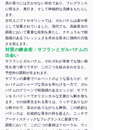
系の香りには欠かせない存在であり、フレグランス
に明るさ、奥行き、そして神秘的な洗練をもたらし
ます。
古代エジプトやギリシャでは、ガルバナムは薬や香
として珍重されていました。現代でも、高級香水の
調香において重要な役割を果たし、ナチュラルで樹
脂感のあるフレッシュさを求める香水に独特の力強
さを加えます。
対照の錬金術：サフランとガルバナムの
出会い
サフランとガルバナム、それぞれが単体でも強い個
性を放つ香りですが、この二つを組み合わせると、
予想外の調和が生まれます。
サフランの豪奢でベルベットのような温もりが、ガ
ルバナムのシャープな苦みを和らげる一方で、ガル
バナムのグリーンで樹脂感のあるエッジが、サフラ
ンをスパイシーでオリエンタルな文脈から解き放ち
ます。その結果生まれる香りは、リッチでありなが
ら軽やかで、深みがありながらも爽快。この絶妙な
バランスは、伝統的な香水の枠を超えた、ニッチで
アーティスティックなフレグランスに最適です。
調香において、この二つの素材はフローラル、ウッ