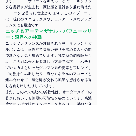
ます。ここにサフランを加えることで、エキゾチッ
クな奥行きが生まれ、爽快感と複雑さを兼ね備えた
ユニークな香りに仕上がります。このアプローチ
は、現代のユニセックスやジェンダーレスなフレグ
ランスにも最適です。
ニッチ＆アーティザナル・パフューマリ
ー：限界への挑戦
ニッチフレグランスが注目される中、サフランとガ
ルバナムは、個性的で奥深い香りを求める人々の間
で新たな人気を集めています。独立系の調香師たち
は、この組み合わせを新しい方法で探求し、ハチミ
ツやカカオといったグルマン系の要素とブレンドし
て対照を生み出したり、海やミネラルのアコードと
組み合わせて、陸と海が交わる風景を想起させる香
りを創り出したりしています。
また、この2つの成分の柔軟性は、オーダーメイドの
香水においても無限の可能性を秘めています。高濃
度で使えば大胆なインパクトを生み出し、繊細な分
量で調整すれば、さりげなく香りに奥行きを加える
ことができます。
サフランとガルバナムの未来
サステナビリティが香水業界の重要な課題となる