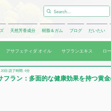
ズ
天然芳香成分
樹脂＆ガム
ブログ
だいたい
アサフェティダ オイル
サフランエキス
ロ
ラゴンオイル
会社
クミンシードオイル
ユ
月20日
読了時間: 4分
サフラン：多面的な健康効果を持つ黄金
マスクローズアブソリュート
ダマスクローズ・コン
ウォーター