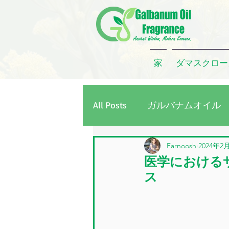
家
ダマスクロー
All Posts
ガルバナムオイル
レモングラスオイル
タ
Farnoosh
2024年2
医学における
ス
ローズコンクリート
ダ
ガルバナムガム
ローズ