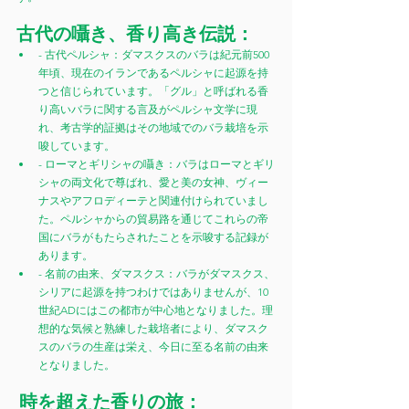
古代の囁き、香り高き伝説：
- 古代ペルシャ：ダマスクスのバラは紀元前500
年頃、現在のイランであるペルシャに起源を持
つと信じられています。「グル」と呼ばれる香
り高いバラに関する言及がペルシャ文学に現
れ、考古学的証拠はその地域でのバラ栽培を示
唆しています。
- ローマとギリシャの囁き：バラはローマとギリ
シャの両文化で尊ばれ、愛と美の女神、ヴィー
ナスやアフロディーテと関連付けられていまし
た。ペルシャからの貿易路を通じてこれらの帝
国にバラがもたらされたことを示唆する記録が
あります。
- 名前の由来、ダマスクス：バラがダマスクス、
シリアに起源を持つわけではありませんが、10
世紀ADにはこの都市が中心地となりました。理
想的な気候と熟練した栽培者により、ダマスク
スのバラの生産は栄え、今日に至る名前の由来
となりました。
時を超えた香りの旅：