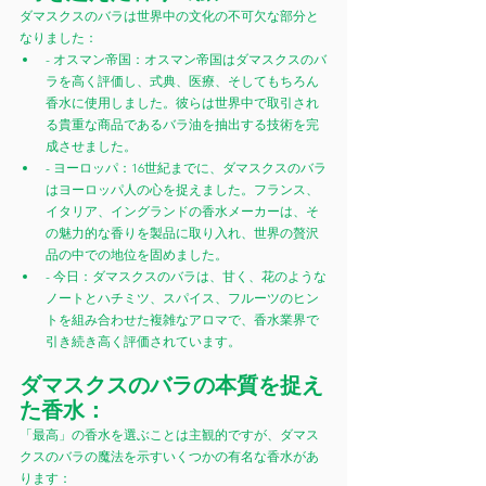
ダマスクスのバラは世界中の文化の不可欠な部分と
なりました：
- オスマン帝国：オスマン帝国はダマスクスのバ
ラを高く評価し、式典、医療、そしてもちろん
香水に使用しました。彼らは世界中で取引され
る貴重な商品であるバラ油を抽出する技術を完
成させました。
- ヨーロッパ：16世紀までに、ダマスクスのバラ
はヨーロッパ人の心を捉えました。フランス、
イタリア、イングランドの香水メーカーは、そ
の魅力的な香りを製品に取り入れ、世界の贅沢
品の中での地位を固めました。
- 今日：ダマスクスのバラは、甘く、花のような
ノートとハチミツ、スパイス、フルーツのヒン
トを組み合わせた複雑なアロマで、香水業界で
引き続き高く評価されています。
ダマスクスのバラの本質を捉え
た香水：
「最高」の香水を選ぶことは主観的ですが、ダマス
クスのバラの魔法を示すいくつかの有名な香水があ
ります：