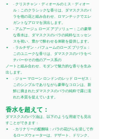
- クリスチャン・ディオールのミス・ディオー
ル：このクラシックな香りは、ダマスクスのバ
ラを他の花と組み合わせ、ロマンチックでエレ
ガントなアロマを演出します。
- アムアージュ ローズ アブソリュー：この豪華
な香水は、ダマスクスのバラの純粋なエッセン
スを祝い、豊かで酔わせる体験を提供します。
- ラルチザン・パフュームのローズ プリヴェ：
このユニークな香りは、ダマスクスのバラをベ
チバーやその他のアース系の
ノートと組み合わせ、モダンで魅力的な香りを生み
出します。
- ジョー マローン ロンドンのレッド ローゼス：
このシンプルでありながら豪華なコロンは、新
鮮に摘まれたダマスクスのバラの純粋で露に濡
れた本質を捉えています。
香水を超えて：
ダマスクスのバラ油は、以下のような用途でも見出
すことができます：
- カリナリーの醍醐味：バラの花びらを浸して作
るローズウォーターは、デザート、ドリンク、