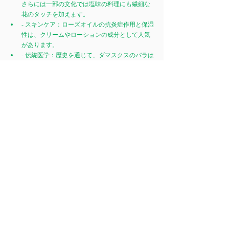
さらには一部の文化では塩味の料理にも繊細な
花のタッチを加えます。
- スキンケア：ローズオイルの抗炎症作用と保湿
性は、クリームやローションの成分として人気
があります。
- 伝統医学：歴史を通じて、ダマスクスのバラは
不安を和らげ、情緒的な幸福感を促進するとさ
れる医学的な利益のために使用されてきまし
た。
ダマスクスのバラは、その魅力的な歴史と魅惑的な
香りで世界を魅了し続けています。古代文明から現
代の香水職人まで、その旅は美と香りの永続する力
への証となっています。次にこの象徴的なバラの香
りに出会ったときは、時を遡り、それが紡ぐ豊かな
物語を味わってみてください。
ガルバナム オイル フレグランスは、この分野での世
代に渡る知識に基づき、ローズオイルの生産者とし
て評判があります。同社はバラを栽培し、品質と持
続可能性を確保する方法でエッセンシャルオイルを
抽出します。ガルバナム オイル フレグランスは、香
水、スキンケア、料理用途で使用される高品質でユ
ニークなバラオイルで知られています。