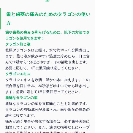
歯と歯茎の痛みのためのタラゴンの使い
方
歯や歯茎の痛みを和らげるために、以下の方法でタ
ラゴンを使用できます：
タラゴン煎じ液
乾燥タラゴンをひと握り、水で約10～15分間煮出し
ます。煎じ液が飲みやすい温度に冷めたら、口に含
んで30秒から1分ほどゆすぎ、その後吐き出します。
必要に応じて、1日に数回繰り返してください。
タラゴンエキス
タラゴンエキスを数滴、温かい水に加えます。この
混合液を口に含み、30秒ほどゆすいでから吐き出し
ます。必要に応じて1日に数回行ってください。
新鮮なタラゴンの葉 
新鮮なタラゴンの葉を直接噛むことも効果的です。
タラゴンの有効成分が放出され、歯や歯茎の痛みの
緩和に役立ちます。
痛みが続く場合や悪化する場合は、必ず歯科医師に
相談してください。また、適切な指導なしにハーブ