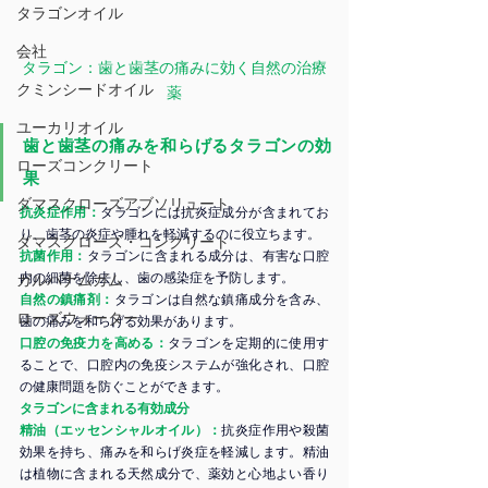
タラゴンオイル
会社
タラゴン：歯と歯茎の痛みに効く自然の治療
クミンシードオイル
薬
ユーカリオイル
歯と歯茎の痛みを和らげるタラゴンの効
ローズコンクリート
果
ダマスクローズアブソリュート
抗炎症作用：
タラゴンには抗炎症成分が含まれてお
り、歯茎の炎症や腫れを軽減するのに役立ちます。
ダマスクローズ・コンクリート
抗菌作用：
タラゴンに含まれる成分は、有害な口腔
内の細菌を除去し、歯の感染症を予防します。
ガルバナムガム
自然の鎮痛剤：
タラゴンは自然な鎮痛成分を含み、
ローズウォーター
歯の痛みを和らげる効果があります。
口腔の免疫力を高める：
タラゴンを定期的に使用す
ることで、口腔内の免疫システムが強化され、口腔
の健康問題を防ぐことができます。
タラゴンに含まれる有効成分
精油（エッセンシャルオイル）：
抗炎症作用や殺菌
効果を持ち、痛みを和らげ炎症を軽減します。精油
は植物に含まれる天然成分で、薬効と心地よい香り