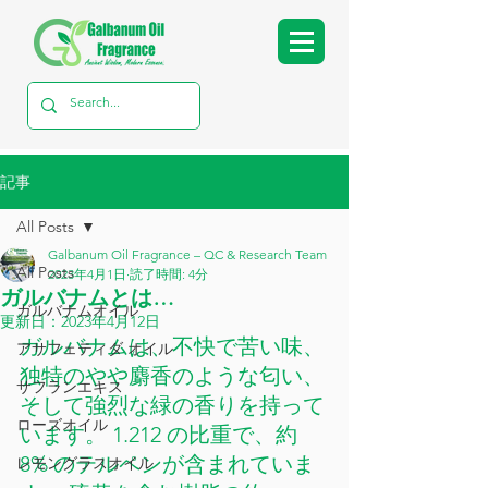
記事
All Posts
Galbanum Oil Fragrance – QC & Research Team
All Posts
2023年4月1日
読了時間: 4分
ガルバナムとは…
ガルバナムオイル
更新日：
2023年4月12日
ガルバナムは、不快で苦い味、
アサフェティダ オイル
独特のやや麝香のような匂い、
サフランエキス
そして強烈な緑の香りを持って
ローズオイル
います。 1.212 の比重で、約 
8% のテルペンが含まれていま
レモングラスオイル