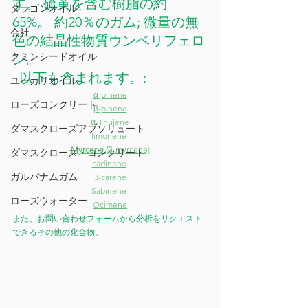
す。 硫黄を含む樹脂の約 
タラゴンオイル
65%。 約20％のガム; 微量の無
会社
色の結晶性物質ウンベリフェロ
クミンシードオイル
ン。
  以下も含まれます。:
ユーカリオイル
α-pinene
ローズコンクリート
β-pinene
α-Thujene
ダマスクローズアブソリュート
limonene
Myrcene (
β-myrcene)
ダマスクローズ・コンクリート
cadinene
ガルバナムガム
3-carene
Sabinene
ローズウォーター
Ocimene
また、お問い合わせフォームから分析をリクエスト
できるその他の化合物。