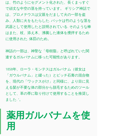
は、竹のようにセグメント化された、長くまっすぐ
で頑丈な中空の茎を持っています。 ギリシア神話で
は、プロメテウスは父親をだまして火の一部を盗
み、人類に火をもたらした. バッケは竹のような茎を
武器として使用したと説明されている. そのような棒
はまた、杖、添え木、沸騰した液体を攪拌するため
に使用された. 体罰のため。
神話の一部は、神聖な「母樹脂」と呼ばれていた関
連するガルバナムに移った可能性があります。
1858年、ローラ・モンテスはガルバナム（彼女は
「ガウルバナム」と綴った）とピッチ石膏の混合物
を、現代の「ワックスがけ」と同様に、より目に見
える髪が不要な体の部分から脱毛するためのツール
として、革の帯に取り付けて使用することを推奨し
ました. '。
薬用ガルバナムを使
用