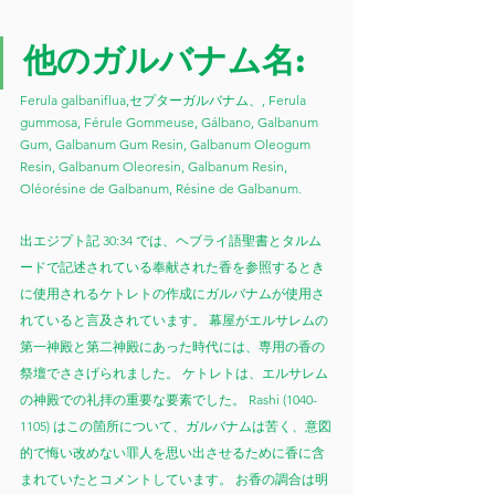
他のガルバナ​​ム名:
Ferula galbaniflua,セプターガルバナム、, Ferula 
gummosa, Férule Gommeuse, Gálbano, Galbanum 
Gum, Galbanum Gum Resin, Galbanum Oleogum 
Resin, Galbanum Oleoresin, Galbanum Resin, 
Oléorésine de Galbanum, Résine de Galbanum.
出エジプト記 30:34 では、ヘブライ語聖書とタルム
ードで記述されている奉献された香を参照するとき
に使用されるケトレトの作成にガルバナムが使用さ
れていると言及されています。 幕屋がエルサレムの
第一神殿と第二神殿にあった時代には、専用の香の
祭壇でささげられました。 ケトレトは、エルサレム
の神殿での礼拝の重要な要素でした。 Rashi (1040-
1105) はこの箇所について、ガルバナムは苦く、意図
的で悔い改めない罪人を思い出させるために香に含
まれていたとコメントしています。 お香の調合は明