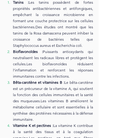
Tanins :
Les tanins possèdent de fortes 
propriétés antibactériennes et antifongiques, 
empêchant la croissance microbienne en 
formant une couche protectrice sur les cellules 
bactériennes.Des études ont montré que les 
tanins de la Rosa damascena peuvent inhiber la 
croissance de bactéries telles que 
Staphylococcus aureus et Escherichia coli.
Bioflavonoïdes :
Puissants antioxydants qui 
neutralisent les radicaux libres et protègent les 
cellules.Les bioflavonoïdes réduisent 
l’inflammation et renforcent les réponses 
immunitaires contre les infections.
Bêta-carotène et vitamines B :
Le bêta-carotène 
est un précurseur de la vitamine A, qui soutient 
la fonction des cellules immunitaires et la santé 
des muqueuses.Les vitamines B améliorent le 
métabolisme cellulaire et sont essentielles à la 
synthèse des protéines nécessaires à la défense 
immunitaire.
Vitamine K et pectines :
La vitamine K contribue 
à la santé des tissus et à la coagulation 
sanguine.Les pectines, en tant que fibres 