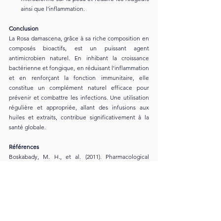
ainsi que l’inflammation.
Conclusion
La Rosa damascena, grâce à sa riche composition en 
composés bioactifs, est un puissant agent 
antimicrobien naturel. En inhibant la croissance 
bactérienne et fongique, en réduisant l’inflammation 
et en renforçant la fonction immunitaire, elle 
constitue un complément naturel efficace pour 
prévenir et combattre les infections. Une utilisation 
régulière et appropriée, allant des infusions aux 
huiles et extraits, contribue significativement à la 
santé globale.
Références
Boskabady, M. H., et al. (2011). Pharmacological 
Effects of Rosa Damascena. Pharmacological 
Research, 64(3), 97–105. PMC Link
Bayhan, G. I., et al. (2020). Influence of Rosa 
damascena hydrosol on skin flora. Pharmacognosy 
Magazine, 16(69), 1–6. PMC Link
Hajhashemi, V., et al. (2010). Analgesic and Anti-