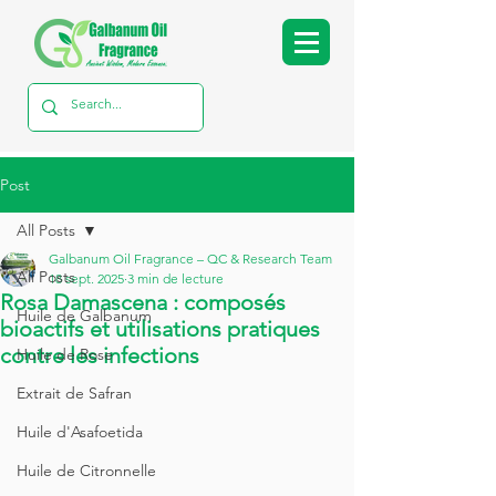
Post
All Posts
Galbanum Oil Fragrance – QC & Research Team
All Posts
18 sept. 2025
3 min de lecture
Rosa Damascena : composés
Huile de Galbanum
bioactifs et utilisations pratiques
contre les infections
Huile de Rose
Extrait de Safran
Huile d'Asafoetida
Huile de Citronnelle