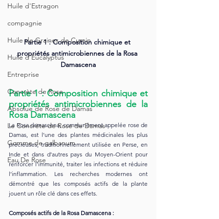
Huile d'Estragon
compagnie
Huile de Graines de Cumin
Partie 1 : Composition chimique et 
propriétés antimicrobiennes de la Rosa 
Huile d’Eucalyptus
Damascena
Entreprise
Concrète de Rose
Partie 1 : Composition chimique et 
propriétés antimicrobiennes de la 
Absolue de Rose de Damas
Rosa Damascena
La Rosa damascena, communément appelée rose de 
Le Concrète de Rose de Damas
Damas, est l’une des plantes médicinales les plus 
Gomme de galbanum
précieuses, traditionnellement utilisée en Perse, en 
Inde et dans d’autres pays du Moyen-Orient pour 
Eau De Rose
renforcer l’immunité, traiter les infections et réduire 
l’inflammation. Les recherches modernes ont 
démontré que les composés actifs de la plante 
jouent un rôle clé dans ces effets.
Composés actifs de la Rosa Damascena :