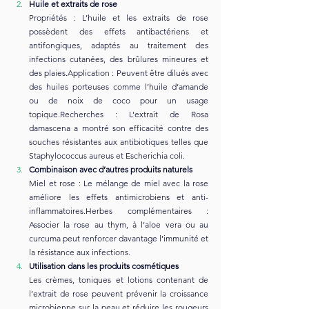
Huile et extraits de rose
Propriétés : L’huile et les extraits de rose 
possèdent des effets antibactériens et 
antifongiques, adaptés au traitement des 
infections cutanées, des brûlures mineures et 
des plaies.Application : Peuvent être dilués avec 
des huiles porteuses comme l’huile d’amande 
ou de noix de coco pour un usage 
topique.Recherches : L’extrait de Rosa 
damascena a montré son efficacité contre des 
souches résistantes aux antibiotiques telles que 
Staphylococcus aureus et Escherichia coli.
Combinaison avec d’autres produits naturels
Miel et rose : Le mélange de miel avec la rose 
améliore les effets antimicrobiens et anti-
inflammatoires.Herbes complémentaires : 
Associer la rose au thym, à l’aloe vera ou au 
curcuma peut renforcer davantage l’immunité et 
la résistance aux infections.
Utilisation dans les produits cosmétiques
Les crèmes, toniques et lotions contenant de 
l’extrait de rose peuvent prévenir la croissance 
microbienne sur la peau et réduire les rougeurs 