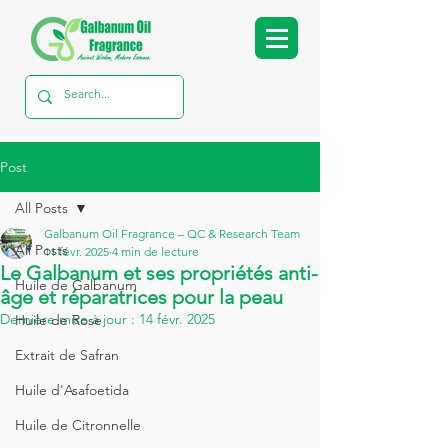
Post
All Posts
Galbanum Oil Fragrance – QC & Research Team
All Posts
11 févr. 2025
4 min de lecture
Le Galbanum et ses propriétés anti-
Huile de Galbanum
âge et réparatrices pour la peau
Dernière mise à jour :
14 févr. 2025
Huile de Rose
Extrait de Safran
Huile d'Asafoetida
Huile de Citronnelle