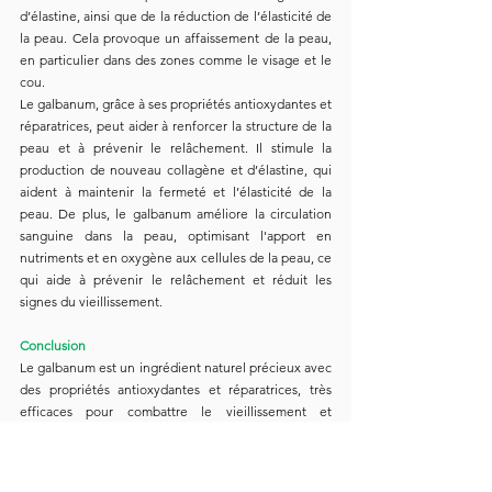
d’élastine, ainsi que de la réduction de l’élasticité de 
la peau. Cela provoque un affaissement de la peau, 
en particulier dans des zones comme le visage et le 
cou.
Le galbanum, grâce à ses propriétés antioxydantes et 
réparatrices, peut aider à renforcer la structure de la 
peau et à prévenir le relâchement. Il stimule la 
production de nouveau collagène et d’élastine, qui 
aident à maintenir la fermeté et l’élasticité de la 
peau. De plus, le galbanum améliore la circulation 
sanguine dans la peau, optimisant l'apport en 
nutriments et en oxygène aux cellules de la peau, ce 
qui aide à prévenir le relâchement et réduit les 
signes du vieillissement.
Conclusion
Le galbanum est un ingrédient naturel précieux avec 
des propriétés antioxydantes et réparatrices, très 
efficaces pour combattre le vieillissement et 
améliorer la santé de la peau. Cette résine peut aider 
à réduire les rides, les ridules, le relâchement et 
d'autres signes de dommages cutanés tout en 