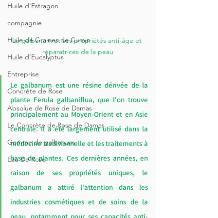
Huile d'Estragon
compagnie
Huile de Graines de Cumin
Le galbanum et ses propriétés anti-âge et 
réparatrices de la peau
Huile d’Eucalyptus
Entreprise
Le galbanum est une résine dérivée de la 
Concrète de Rose
plante Ferula galbaniflua, que l'on trouve 
Absolue de Rose de Damas
principalement au Moyen-Orient et en Asie 
Le Concrète de Rose de Damas
centrale. Il a été largement utilisé dans la 
Gomme de galbanum
médecine traditionnelle et les traitements à 
base de plantes. Ces dernières années, en 
Eau De Rose
raison de ses propriétés uniques, le 
galbanum a attiré l'attention dans les 
industries cosmétiques et de soins de la 
peau, notamment pour ses capacités anti-