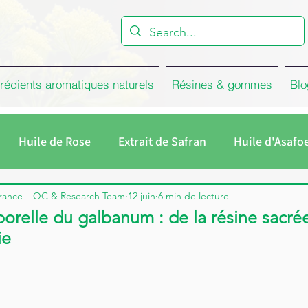
rédients aromatiques naturels
Résines & gommes
Blo
Huile de Rose
Extrait de Safran
Huile d'Asafo
le d'Estragon
compagnie
Huile de Graines de Cu
rance – QC & Research Team
12 juin
6 min de lecture
porelle du galbanum : de la résine sacrée
ie
Rose
Absolue de Rose de Damas
Le Concrète de R
u De Rose