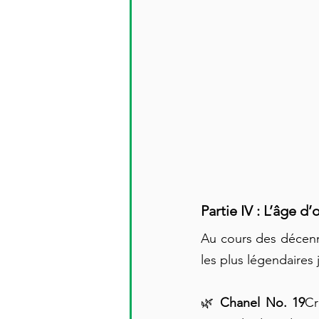
Partie IV : L’âge 
Au cours des décenni
les plus légendaires 
🌿 
Chanel No. 19
Cr