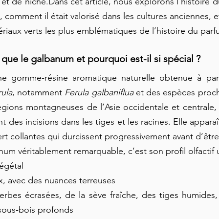
t de niche.Dans cet article, nous explorons l’histoire d
nt, comment il était valorisé dans les cultures anciennes, e
riaux verts les plus emblématiques de l’histoire du parf
e que le galbanum et pourquoi est-il si spécial ?
e gomme-résine aromatique naturelle obtenue à parti
rula
, notamment 
Ferula galbaniflua
 et des espèces proch
gions montagneuses de l’Asie occidentale et centrale, o
t des incisions dans les tiges et les racines. Elle appara
ert collantes qui durcissent progressivement avant d’être
num véritablement remarquable, c’est son profil olfactif 
végétal
x, avec des nuances terreuses
rbes écrasées, de la sève fraîche, des tiges humides,
sous-bois profonds