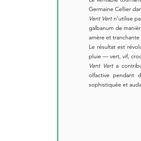
Germaine Cellier dan
Vent Vert
 n’utilise 
galbanum de manière 
amère et tranchante 
Le résultat est révo
pluie — vert, vif, cr
Vent Vert
 a contrib
olfactive pendant d
sophistiquée et auda