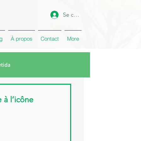
Se connecter
g
À propos
Contact
More
etida
min
Huile d’Eucalyptus
 à l’icône
ose de Damas