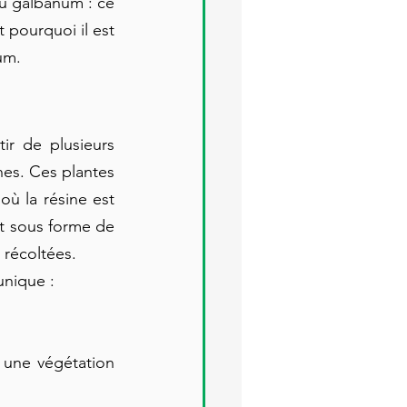
u galbanum : ce 
t pourquoi il est 
um.
r de plusieurs 
es. Ces plantes 
ù la résine est 
ît sous forme de 
 récoltées.
unique :
 une végétation 