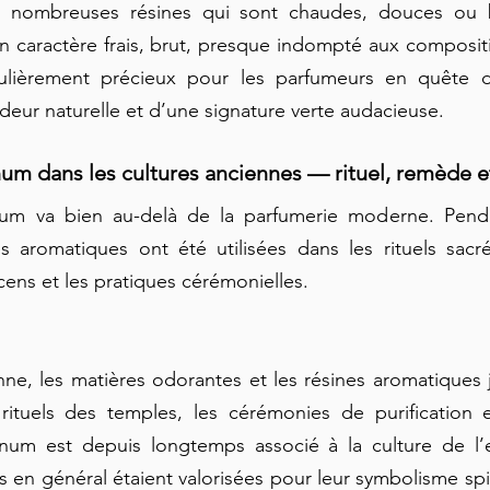
 nombreuses résines qui sont chaudes, douces ou ba
 caractère frais, brut, presque indompté aux compositi
ulièrement précieux pour les parfumeurs en quête de
deur naturelle et d’une signature verte audacieuse.
banum dans les cultures anciennes — rituel, remède e
num va bien au-delà de la parfumerie moderne. Pendan
es aromatiques ont été utilisées dans les rituels sacr
ncens et les pratiques cérémonielles.
ne, les matières odorantes et les résines aromatiques j
rituels des temples, les cérémonies de purification et
anum est depuis longtemps associé à la culture de l’e
s en général étaient valorisées pour leur symbolisme spir