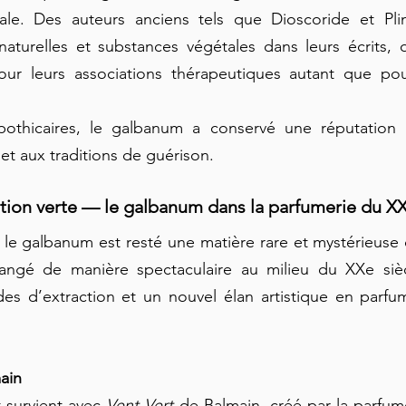
le. Des auteurs anciens tels que Dioscoride et Plin
naturelles et substances végétales dans leurs écrits, 
pour leurs associations thérapeutiques autant que pou
thicaires, le galbanum a conservé une réputation li
et aux traditions de guérison.
olution verte — le galbanum dans la parfumerie du XX
 le galbanum est resté une matière rare et mystérieuse d
hangé de manière spectaculaire au milieu du XXe siècl
s d’extraction et un nouvel élan artistique en parfume
ain
 survient avec 
Vent Vert
 de Balmain, créé par la parfume