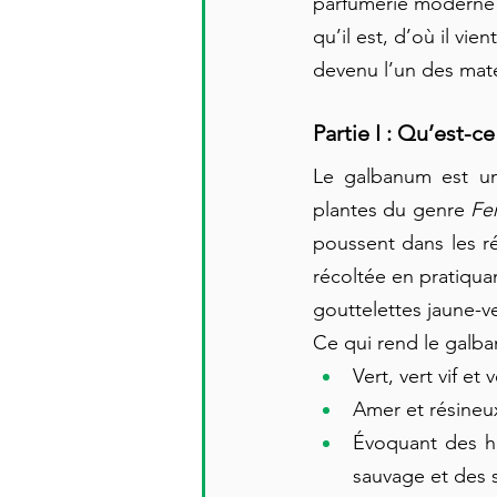
parfumerie moderne e
qu’il est, d’où il vie
devenu l’un des maté
Partie I : Qu’est-c
Le galbanum est un
plantes du genre 
Fe
poussent dans les ré
récoltée en pratiquan
gouttelettes jaune-v
Ce qui rend le galba
Vert, vert vif et 
Amer et résineu
Évoquant des he
sauvage et des 