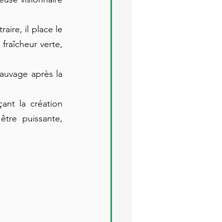
re, il place le 
raîcheur verte, 
auvage après la 
ant la création 
tre puissante, 