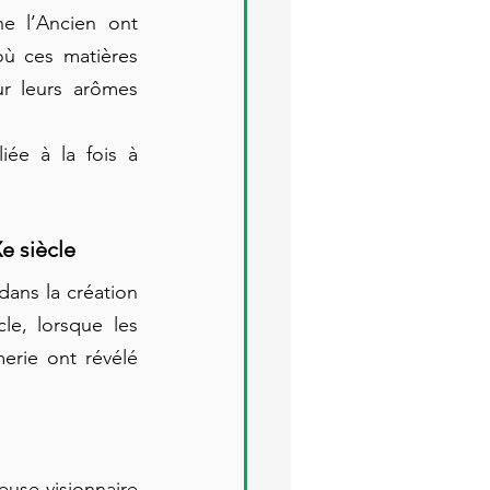
e l’Ancien ont 
où ces matières 
r leurs arômes 
ée à la fois à 
e siècle
ans la création 
e, lorsque les 
rie ont révélé 
use visionnaire 