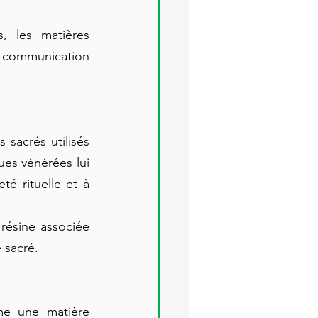
 les matières 
a communication 
acrés utilisés 
es vénérées lui 
té rituelle et à 
ésine associée 
 sacré.
e une matière 