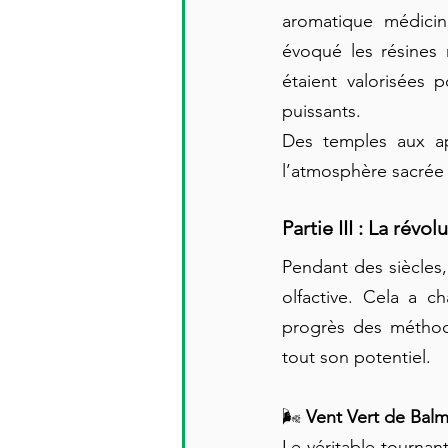
aromatique médicina
évoqué les résines 
étaient valorisées 
puissants.
Des temples aux apo
l’atmosphère sacrée 
Partie III : La rév
Pendant des siècles,
olfactive. Cela a c
progrès des méthode
tout son potentiel.
🌬️ 
Vent Vert de Balm
Le véritable tournant