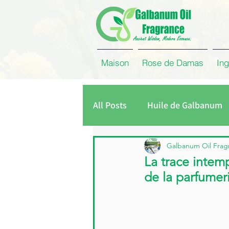
Maison
Rose de Damas
Ing
All Posts
Huile de Galbanum
Huile de Citronnelle
Hui
Galbanum Oil Frag
La trace intem
de la parfumer
Entreprise
Concrète de 
Gomme de galbanum
Ea