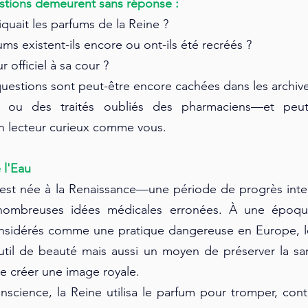
tions demeurent sans réponse :
quait les parfums de la Reine ?
ms existent-ils encore ou ont-ils été recréés ?
r officiel à sa cour ?
uestions sont peut-être encore cachées dans les archives 
es ou des traités oubliés des pharmaciens—et peut-
n lecteur curieux comme vous.
 l'Eau
 est née à la Renaissance—une période de progrès intel
nombreuses idées médicales erronées. À une époque
onsidérés comme une pratique dangereuse en Europe, le 
til de beauté mais aussi un moyen de préserver la san
de créer une image royale.
science, la Reine utilisa le parfum pour tromper, cont