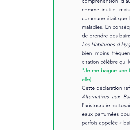
compréhension d'au
comme inutile, mais
commune était que l'
maladies. En conséqu
de prendre des bains
Les Habitudes d'Hyg
bien moins fréque
citation célèbre qui l
"Je me baigne une f
elle).
Cette déclaration re
Alternatives aux B
l'aristocratie nettoy
eaux parfumées pour 
parfois appelée « ba