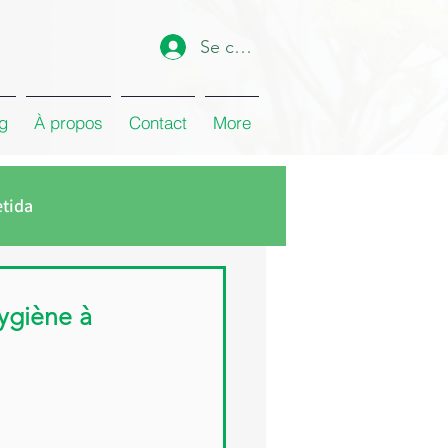
Se connecter
g
À propos
Contact
More
etida
min
Huile d’Eucalyptus
Hygiène à
ose de Damas