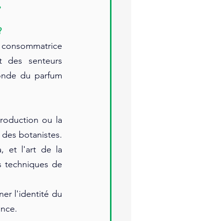
?
?
 consommatrice 
 des senteurs 
onde du parfum 
roduction ou la 
des botanistes. 
et l'art de la 
s techniques de 
er l'identité du 
ance.