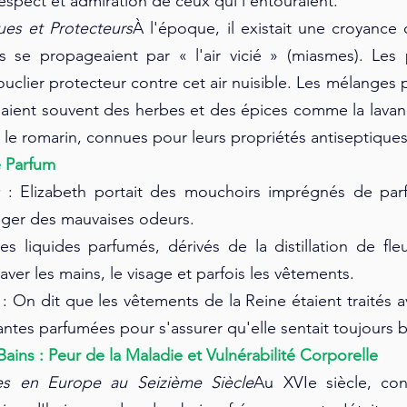
 respect et admiration de ceux qui l'entouraient.
es et Protecteurs
À l'époque, il existait une croyanc
es se propageaient par « l'air vicié » (miasmes). Les 
lier protecteur contre cet air nuisible. Les mélanges pa
aient souvent des herbes et des épices comme la lavand
et le romarin, connues pour leurs propriétés antiseptiques 
e Parfum
s
 : Elizabeth portait des mouchoirs imprégnés de parf
éger des mauvaises odeurs.
es liquides parfumés, dérivés de la distillation de fleu
laver les mains, le visage et parfois les vêtements.
 : On dit que les vêtements de la Reine étaient traités a
antes parfumées pour s'assurer qu'elle sentait toujours 
ains : Peur de la Maladie et Vulnérabilité Corporelle
es en Europe au Seizième Siècle
Au XVIe siècle, cont