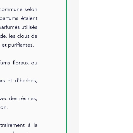
e commune selon 
parfums étaient 
rfumés utilisés 
e, les clous de 
et purifiantes.
ums floraux ou 
rs et d'herbes, 
vec des résines, 
bon.
rairement à la 