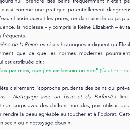
jourd'hui, prendre des bains fréquemment n'était pa
 aussi comme une pratique potentiellement dangereus
eau chaude ouvrait les pores, rendant ainsi le corps plus
ence, la noblesse – y compris la Reine Elizabeth – évita
 fréquents.
iène de la Reine
Les récits historiques indiquent qu'Eliza
mment que ce que les normes modernes pourraient 
ui est attribuée dit :
ois par mois, que j'en aie besoin ou non"
 (Citation sou
flète clairement l'approche prudente des bains qui préval
ains : Nettoyage avec un Tissu et du Parfum
Au lieu 
ait son corps avec des chiffons humides, puis utilisait de
rendre la peau agréable au toucher et à l'odorat. Cett
in sec » ou « nettoyage doux ».