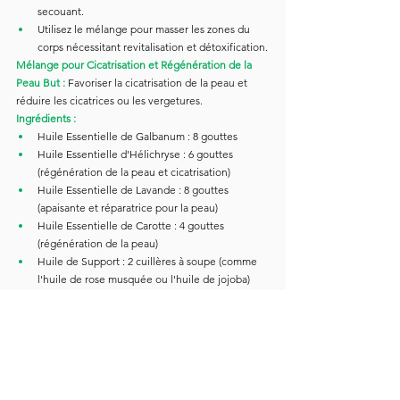
secouant.
Utilisez le mélange pour masser les zones du 
corps nécessitant revitalisation et détoxification.
Mélange pour Cicatrisation et Régénération de la 
Peau But :
Favoriser la cicatrisation de la peau et 
réduire les cicatrices ou les vergetures.
Ingrédients :
Huile Essentielle de Galbanum : 8 gouttes
Huile Essentielle d'Hélichryse : 6 gouttes 
(régénération de la peau et cicatrisation)
Huile Essentielle de Lavande : 8 gouttes 
(apaisante et réparatrice pour la peau)
Huile Essentielle de Carotte : 4 gouttes 
(régénération de la peau)
Huile de Support : 2 cuillères à soupe (comme 
l'huile de rose musquée ou l'huile de jojoba)
Instructions :
Mélangez les huiles essentielles dans un flacon 
en verre.
Ajoutez l'huile de support et secouez bien pour 
mélanger.
Appliquez le mélange sur la peau pendant les 