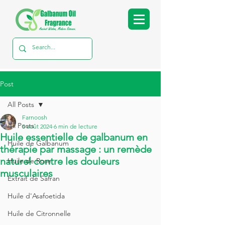
Post
All Posts
Farnoosh
All Posts
5 août 2024
6 min de lecture
Huile essentielle de galbanum en
Huile de Galbanum
thérapie par massage : un remède
naturel contre les douleurs
Huile de Rose
musculaires
Extrait de Safran
Huile d'Asafoetida
Huile de Citronnelle