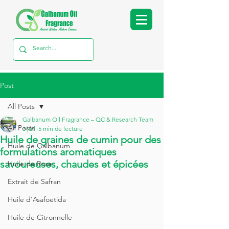
Post
All Posts
Galbanum Oil Fragrance – QC & Research Team
All Posts
3 juil.
5 min de lecture
Huile de graines de cumin pour des
Huile de Galbanum
formulations aromatiques
savoureuses, chaudes et épicées
Huile de Rose
Extrait de Safran
Huile d'Asafoetida
Huile de Citronnelle