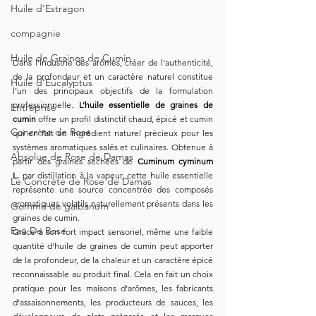
Huile d'Estragon
compagnie
Huile de Graines de Cumin
Dans l’industrie des arômes, créer de l’authenticité, 
de la profondeur et un caractère naturel constitue 
Huile d’Eucalyptus
l’un des principaux objectifs de la formulation 
professionnelle. 
L’huile essentielle de graines de 
Entreprise
cumin
 offre un profil distinctif chaud, épicé et cumin 
Concrète de Rose
qui en fait un ingrédient naturel précieux pour les 
systèmes aromatiques salés et culinaires. Obtenue à 
Absolue de Rose de Damas
partir des graines séchées de 
Cuminum cyminum 
L.
 par distillation à la vapeur, cette huile essentielle 
Le Concrète de Rose de Damas
représente une source concentrée des composés 
aromatiques volatils naturellement présents dans les 
Gomme de galbanum
graines de cumin.
Eau De Rose
Grâce à son fort impact sensoriel, même une faible 
quantité d’huile de graines de cumin peut apporter 
de la profondeur, de la chaleur et un caractère épicé 
reconnaissable au produit final. Cela en fait un choix 
pratique pour les maisons d’arômes, les fabricants 
d’assaisonnements, les producteurs de sauces, les 