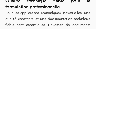
Qualité technique fiable pour la 
formulation professionnelle
Pour les applications aromatiques industrielles, une 
qualité constante et une documentation technique 
fiable sont essentielles. L’examen de documents 
spécifiques à chaque lot, tels que le 
CoA
, la 
SDS
, 
l’
identité GC
, les informations sur les allergènes et 
les paramètres physico-chimiques comme la densité, 
l’indice de réfraction et la solubilité, peut aider les 
fabricants à évaluer l’authenticité, la constance et 
l’adéquation à un usage professionnel.
Pour les applications alimentaires et orales, les 
niveaux d’utilisation doivent être conformes aux 
réglementations applicables du marché cible. La 
documentation technique de chaque lot peut 
soutenir l’évaluation du produit, l’examen 
réglementaire et les décisions de formulation.
Un petit ingrédient à fort impact 
aromatique
L’huile de graines de cumin est un ingrédient 
puissant, naturel et polyvalent pour le 
développement d’arômes salés. Grâce à son profil 