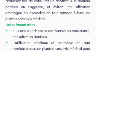
N’oubliez pas de consulter un dentiste si la douleur 
persiste ou s’aggrave, et évitez une utilisation 
prolongée ou excessive de tout remède à base de 
plantes sans avis médical.
Notes importantes
Si la douleur dentaire est intense ou persistante, 
consultez un dentiste.
L’utilisation continue et excessive de tout 
remède à base de plantes sans avis médical peut 
entraîner des problèmes.
L’estragon peut être un traitement 
complémentaire efficace, mais ne doit pas 
remplacer les traitements médicaux.
Cet article a été recherché et écrit par 
Galbanum Oil 
Fragrance
.L’utilisation de cet article est autorisée en 
citant la source.
📩 Contactez-nous
📧 Email : 
info@Galbanum.co
🌐 Site web : 
www.galbanum.co
Adresse : Cevizli, Tugay Yolu Cd. 69-C, 34846 
Maltepe/İstanbul
Estragon
Remède naturel
Douleur dentaire