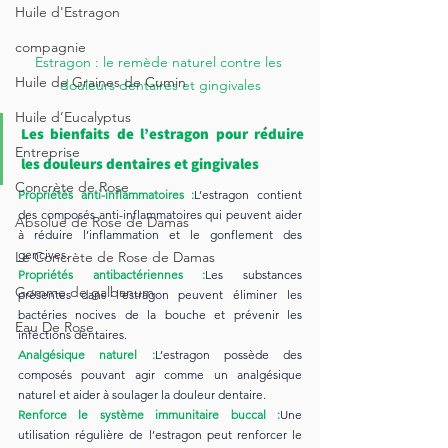
Huile d'Estragon
compagnie
Estragon : le remède naturel contre les 
Huile de Graines de Cumin
douleurs dentaires et gingivales
Huile d’Eucalyptus
Les bienfaits de l’estragon pour réduire 
Entreprise
les douleurs dentaires et gingivales
Concrète de Rose
Propriétés anti-inflammatoires :
L’estragon contient 
des composés anti-inflammatoires qui peuvent aider 
Absolue de Rose de Damas
à réduire l’inflammation et le gonflement des 
gencives.
Le Concrète de Rose de Damas
Propriétés antibactériennes :
Les substances 
Gomme de galbanum
présentes dans l’estragon peuvent éliminer les 
bactéries nocives de la bouche et prévenir les 
Eau De Rose
infections dentaires.
Analgésique naturel :
L’estragon possède des 
composés pouvant agir comme un analgésique 
naturel et aider à soulager la douleur dentaire.
Renforce le système immunitaire buccal :
Une 
utilisation régulière de l’estragon peut renforcer le 