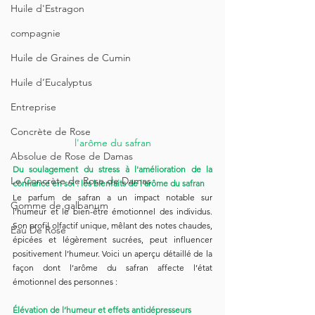
Huile d'Estragon
compagnie
Huile de Graines de Cumin
Huile d’Eucalyptus
Entreprise
Concrète de Rose
l'arôme du safran
Absolue de Rose de Damas
Du soulagement du stress à l'amélioration de la 
Le Concrète de Rose de Damas
confiance en soi : les bienfaits de l'arôme du safran
Le parfum de safran a un impact notable sur 
Gomme de galbanum
l’humeur et le bien-être émotionnel des individus. 
Son profil olfactif unique, mêlant des notes chaudes, 
Eau De Rose
épicées et légèrement sucrées, peut influencer 
positivement l’humeur. Voici un aperçu détaillé de la 
façon dont l’arôme du safran affecte l’état 
émotionnel des personnes :
Élévation de l’humeur et effets antidépresseurs