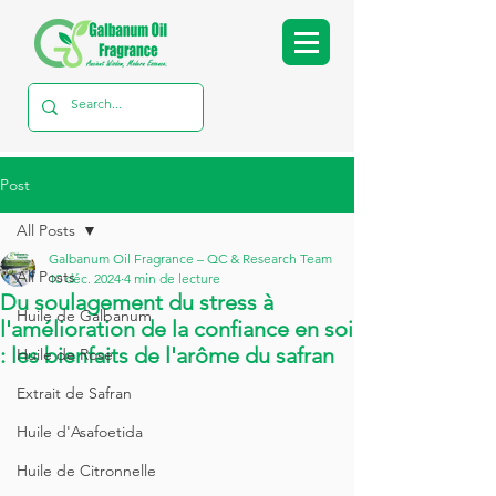
Post
All Posts
Galbanum Oil Fragrance – QC & Research Team
All Posts
10 déc. 2024
4 min de lecture
Du soulagement du stress à
Huile de Galbanum
l'amélioration de la confiance en soi
: les bienfaits de l'arôme du safran
Huile de Rose
Extrait de Safran
Huile d'Asafoetida
Huile de Citronnelle