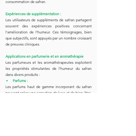
consommation de safran.
Expériences de supplémentation :
Les utilisateurs de suppléments de safran partagent 
souvent des expériences positives concernant 
l'amélioration de l'humeur. Ces témoignages, bien 
que subjectifs, sont appuyés par un nombre croissant 
de preuves cliniques.
Applications en parfumerie et en aromathérapie
Les parfumeurs et les aromathérapeutes exploitent 
les propriétés stimulantes de l’humeur du safran 
dans divers produits :
Parfums :
Les parfums haut de gamme incorporant du safran 
peuvent créer une sensation de luxe et de bien-être, 
les rendant populaires tant pour un usage quotidien 
que pour des occasions spéciales.
Huiles essentielles et diffuseurs :
L'huile essentielle de safran peut être utilisée dans 
des diffuseurs pour créer une atmosphère apaisante 
et stimulante à la maison ou au travail.
Huiles de massage et produits de bain :