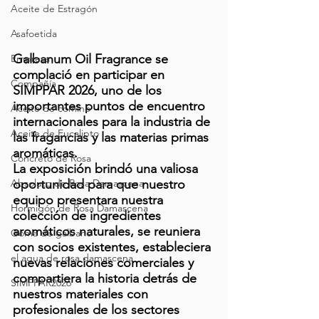
Aceite de Estragón
Asafoetida
Galbanum Oil Fragrance se 
Empresa
complació en participar en 
Compañía
SIMPPAR 2026, uno de los 
importantes puntos de encuentro 
Aceite de comino
internacionales para la industria de 
Aceite de Eucalipto
las fragancias y las materias primas 
aromáticas.
Concreto de Rosa
La exposición brindó una valiosa 
Absoluto de Rosa Damascena
oportunidad para que nuestro 
equipo presentara nuestra 
Hormigón de Rosa Damascena
colección de ingredientes 
aromáticos naturales, se reuniera 
Goma de gálbano
con socios existentes, estableciera 
el agua de rosa damascena
nuevas relaciones comerciales y 
compartiera la historia detrás de 
SIMPPAR2026
nuestros materiales con 
profesionales de los sectores 