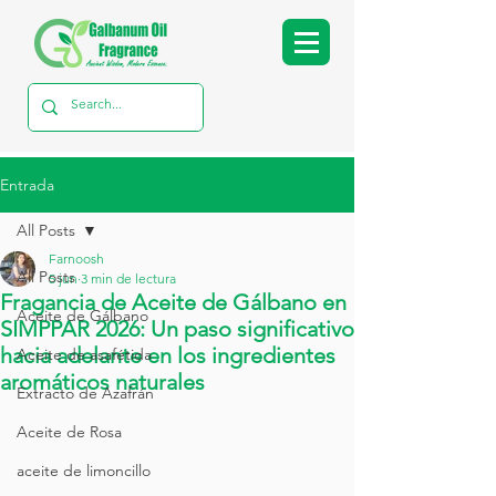
Entrada
All Posts
Farnoosh
All Posts
5 jun
3 min de lectura
Fragancia de Aceite de Gálbano en
Aceite de Gálbano
SIMPPAR 2026: Un paso significativo
hacia adelante en los ingredientes
Aceite de asafétida
aromáticos naturales
Extracto de Azafrán
Aceite de Rosa
aceite de limoncillo