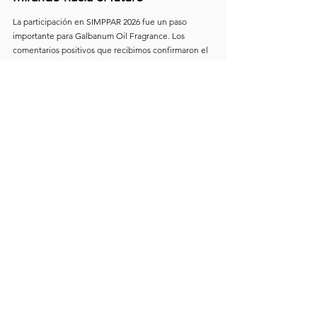
La participación en SIMPPAR 2026 fue un paso 
importante para Galbanum Oil Fragrance. Los 
comentarios positivos que recibimos confirmaron el 
creciente interés por ingredientes aromáticos 
naturales auténticos, de alta calidad, con origen 
claro y documentación profesional.
Estamos agradecidos a todas las personas que 
visitaron nuestro stand, compartieron sus 
comentarios y mostraron interés en nuestros 
materiales.
Galbanum Oil Fragrance continuará desarrollando 
su portafolio, mejorando su documentación técnica, 
ampliando la cooperación internacional y apoyando 
a sus clientes con ingredientes aromáticos naturales 
para fragancias, sabores, cosméticos y aplicaciones 
especializadas.
Esperamos continuar las conversaciones iniciadas en 
SIMPPAR y construir nuevas alianzas en los próximos 
meses.
Galbanum Oil Fragrance
Ingredientes aromáticos 