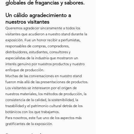
globales de fragancias y sabores.
Un cálido agradecimiento a 
nuestros visitantes
Queremos agradecer sinceramente a todos los 
visitantes que acudieron a nuestro stand durante la 
exposición. Fue un honor recibir a perfumistas, 
responsables de compras, compradores, 
distribuidores, estudiantes, consultores y 
especialistas de la industria que mostraron un 
interés genuino por nuestros productos y nuestro 
enfoque de producción.
Muchas de las conversaciones en nuestro stand 
fueron más allá de las presentaciones de productos. 
Los visitantes se interesaron por el origen de 
nuestros materiales, los métodos de producción, la 
consistencia de la calidad, la sostenibilidad, la 
trazabilidad y el patrimonio cultural detrás de los 
botánicos con los que trabajamos.
Para nosotros, este fue uno de los aspectos más 
gratificantes de la exposición.