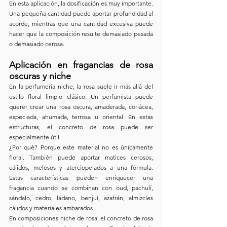
En esta aplicación, la dosificación es muy importante. 
Una pequeña cantidad puede aportar profundidad al 
acorde, mientras que una cantidad excesiva puede 
hacer que la composición resulte demasiado pesada 
o demasiado cerosa.
Aplicación en fragancias de rosa 
oscuras y niche
En la perfumería niche, la rosa suele ir más allá del 
estilo floral limpio clásico. Un perfumista puede 
querer crear una rosa oscura, amaderada, coriácea, 
especiada, ahumada, terrosa u oriental. En estas 
estructuras, el concreto de rosa puede ser 
especialmente útil.
¿Por qué? Porque este material no es únicamente 
floral. También puede aportar matices cerosos, 
cálidos, melosos y aterciopelados a una fórmula. 
Estas características pueden enriquecer una 
fragancia cuando se combinan con oud, pachulí, 
sándalo, cedro, ládano, benjuí, azafrán, almizcles 
cálidos y materiales ambarados.
En composiciones niche de rosa, el concreto de rosa 