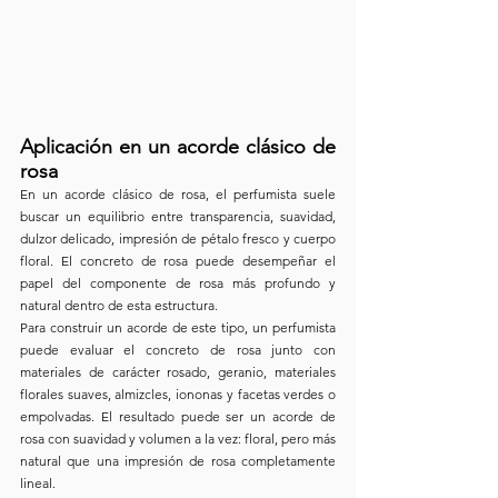
Aplicación en un acorde clásico de 
rosa
En un acorde clásico de rosa, el perfumista suele 
buscar un equilibrio entre transparencia, suavidad, 
dulzor delicado, impresión de pétalo fresco y cuerpo 
floral. El concreto de rosa puede desempeñar el 
papel del componente de rosa más profundo y 
natural dentro de esta estructura.
Para construir un acorde de este tipo, un perfumista 
puede evaluar el concreto de rosa junto con 
materiales de carácter rosado, geranio, materiales 
florales suaves, almizcles, iononas y facetas verdes o 
empolvadas. El resultado puede ser un acorde de 
rosa con suavidad y volumen a la vez: floral, pero más 
natural que una impresión de rosa completamente 
lineal.