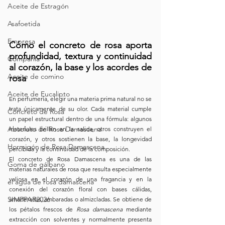
Aceite de Estragón
Asafoetida
Empresa
Cómo el concreto de rosa aporta 
profundidad, textura y continuidad 
Compañía
al corazón, la base y los acordes de 
Aceite de comino
rosa
Aceite de Eucalipto
En perfumería, elegir una materia prima natural no se 
trata únicamente de su olor. Cada material cumple 
Concreto de Rosa
un papel estructural dentro de una fórmula: algunos 
Absoluto de Rosa Damascena
materiales brillan en la salida, otros construyen el 
corazón, y otros sostienen la base, la longevidad 
Hormigón de Rosa Damascena
percibida y la continuidad de la composición.
El concreto de Rosa Damascena es una de las 
Goma de gálbano
materias naturales de rosa que resulta especialmente 
valiosa en el corazón de una fragancia y en la 
el agua de rosa damascena
conexión del corazón floral con bases cálidas, 
SIMPPAR2026
amaderadas, ambaradas o almizcladas. Se obtiene de 
los pétalos frescos de 
Rosa damascena
 mediante 
extracción con solventes y normalmente presenta 