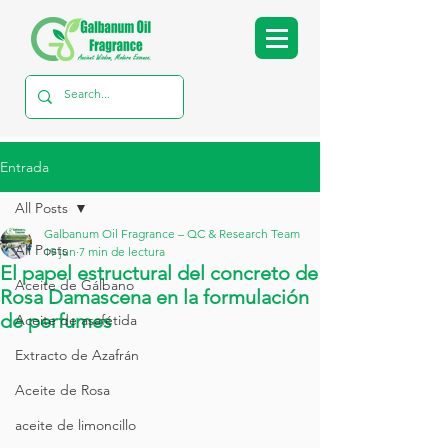
Entrada
All Posts
Galbanum Oil Fragrance – QC & Research Team
All Posts
19 jun
7 min de lectura
El papel estructural del concreto de
Aceite de Gálbano
Rosa Damascena en la formulación
de perfumes
Aceite de asafétida
Extracto de Azafrán
Aceite de Rosa
aceite de limoncillo