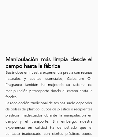
Manipulación más limpia desde el 
campo hasta la fábrica
Basándose en nuestra experiencia previa con resinas 
naturales y aceites esenciales, Galbanum Oil 
Fragrance también ha mejorado su sistema de 
manipulación y transporte desde el campo hasta la 
fábrica.
La recolección tradicional de resinas suele depender 
de bolsas de plástico, cubos de plástico o recipientes 
plásticos inadecuados durante la manipulación en 
campo y el transporte. Sin embargo, nuestra 
experiencia en calidad ha demostrado que el 
contacto inadecuado con ciertos plásticos puede 