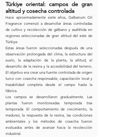
Türkiye oriental: campos de gran 
altitud y cosecha controlada
Hace aproximadamente siete años, Galbanum Oil 
Fragrance comenzó a desarrollar áreas controladas 
de cultivo y recolección de gálbano y asafétida en 
regiones seleccionadas de gran altitud del este de 
Türkiye.
Estas áreas fueron seleccionadas después de una 
observación prolongada del clima, la estructura del 
suelo, la adaptación de la planta, la altitud, el 
desarrollo de la resina y la accesibilidad del terreno. 
El objetivo era crear una fuente controlada de origen 
turco con cosecha responsable, capacitación local y 
trazabilidad completa desde el campo hasta la 
fábrica.
Los campos se desarrollaron gradualmente. Las 
plantas fueron monitoreadas temporada tras 
temporada. El comportamiento de crecimiento, la 
madurez, la respuesta de la resina, las condiciones 
ambientales y los métodos de cosecha fueron 
evaluados antes de avanzar hacia la recolección 
industrial.