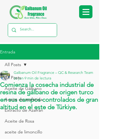
Entrada
All Posts
Galbanum Oil Fragrance – QC & Research Team
All Posts
26 jun
9 min de lectura
Comienza la cosecha industrial de
Aceite de Gálbano
resina de gálbano de origen turco
en sus campos controlados de gran
Aceite de asafétida
altitud en el este de Türkiye.
Extracto de Azafrán
Aceite de Rosa
aceite de limoncillo