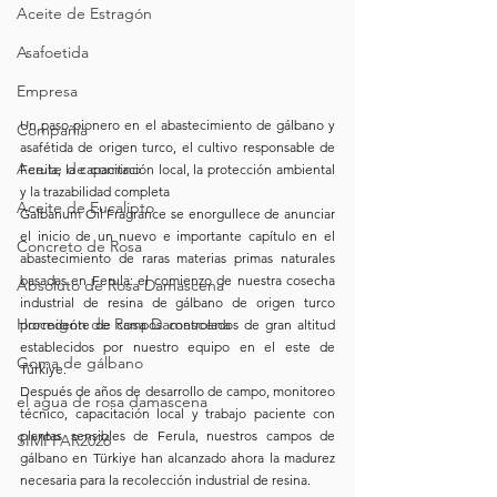
Aceite de Estragón
Asafoetida
Empresa
Un paso pionero en el abastecimiento de gálbano y 
Compañía
asafétida de origen turco, el cultivo responsable de 
Aceite de comino
Ferula, la capacitación local, la protección ambiental 
y la trazabilidad completa
Aceite de Eucalipto
Galbanum Oil Fragrance se enorgullece de anunciar 
el inicio de un nuevo e importante capítulo en el 
Concreto de Rosa
abastecimiento de raras materias primas naturales 
basadas en Ferula: el comienzo de nuestra cosecha 
Absoluto de Rosa Damascena
industrial de resina de gálbano de origen turco 
Hormigón de Rosa Damascena
procedente de campos controlados de gran altitud 
establecidos por nuestro equipo en el este de 
Goma de gálbano
Türkiye.
Después de años de desarrollo de campo, monitoreo 
el agua de rosa damascena
técnico, capacitación local y trabajo paciente con 
plantas sensibles de Ferula, nuestros campos de 
SIMPPAR2026
gálbano en Türkiye han alcanzado ahora la madurez 
necesaria para la recolección industrial de resina.