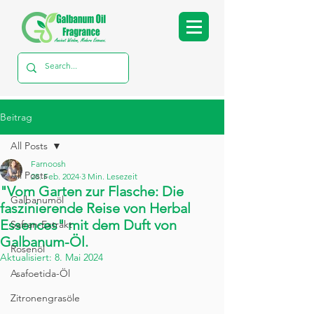
Beitrag
All Posts
Farnoosh
All Posts
28. Feb. 2024
3 Min. Lesezeit
"Vom Garten zur Flasche: Die
Galbanumöl
faszinierende Reise von Herbal
Essences" mit dem Duft von
Safran-Extrakt
Galbanum-Öl.
Rosenöl
Aktualisiert:
8. Mai 2024
Asafoetida-Öl
Zitronengrasöle