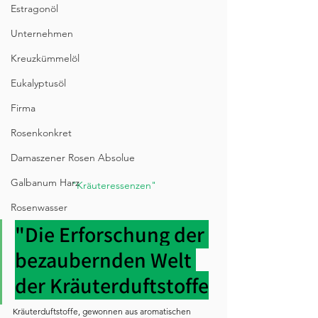
Estragonöl
Unternehmen
Kreuzkümmelöl
Eukalyptusöl
Firma
Rosenkonkret
Damaszener Rosen Absolue
Galbanum Harz
"Kräuteressenzen"
Rosenwasser
"Die Erforschung der 
bezaubernden Welt 
der Kräuterduftstoffe
Kräuterduftstoffe, gewonnen aus aromatischen 