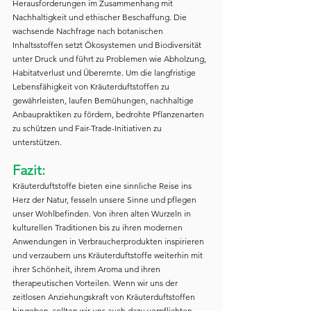
Herausforderungen im Zusammenhang mit 
Nachhaltigkeit und ethischer Beschaffung. Die 
wachsende Nachfrage nach botanischen 
Inhaltsstoffen setzt Ökosystemen und Biodiversität 
unter Druck und führt zu Problemen wie Abholzung, 
Habitatverlust und Überernte. Um die langfristige 
Lebensfähigkeit von Kräuterduftstoffen zu 
gewährleisten, laufen Bemühungen, nachhaltige 
Anbaupraktiken zu fördern, bedrohte Pflanzenarten 
zu schützen und Fair-Trade-Initiativen zu 
unterstützen.
Fazit:
Kräuterduftstoffe bieten eine sinnliche Reise ins 
Herz der Natur, fesseln unsere Sinne und pflegen 
unser Wohlbefinden. Von ihren alten Wurzeln in 
kulturellen Traditionen bis zu ihren modernen 
Anwendungen in Verbraucherprodukten inspirieren 
und verzaubern uns Kräuterduftstoffe weiterhin mit 
ihrer Schönheit, ihrem Aroma und ihren 
therapeutischen Vorteilen. Wenn wir uns der 
zeitlosen Anziehungskraft von Kräuterduftstoffen 
hingeben, sollten wir uns auch dazu verpflichten, 