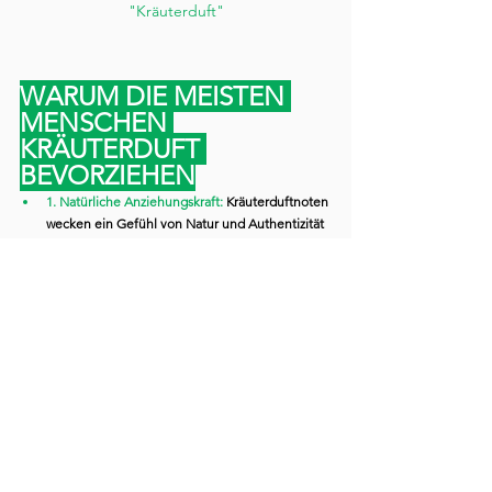
"Kräuterduft"
WARUM DIE MEISTEN 
MENSCHEN 
KRÄUTERDUFT 
BEVORZIEHEN
1. Natürliche Anziehungskraft: 
Kräuterduftnoten 
wecken ein Gefühl von Natur und Authentizität 
und sprechen diejenigen an, die Produkte aus 
natürlichen Quellen bevorzugen, anstatt 
synthetische Chemikalien.
2. Therapeutische Vorteile:
 Viele in Düften 
verwendete Kräuter, wie Lavendel und 
Eukalyptus, sind für ihre therapeutischen 
Eigenschaften bekannt, die Entspannung, 
Stressabbau und das allgemeine Wohlbefinden 
fördern.
3. Einzigartige Düfte: 
Kräuterduftstoffe bieten 
eine vielfältige Palette von Duftprofilen, von 
dem beruhigenden Aroma von Kamille bis hin 