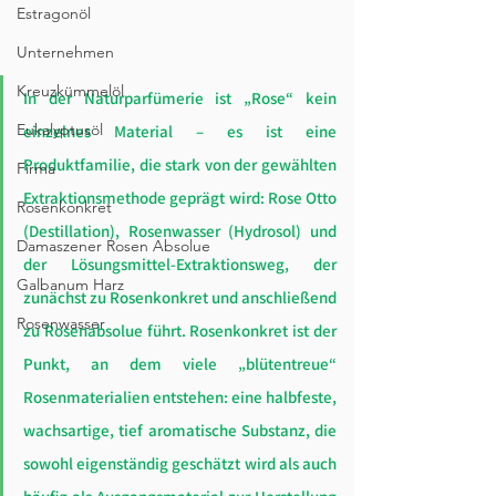
Estragonöl
Unternehmen
Kreuzkümmelöl
In der Naturparfümerie ist „Rose“ kein 
Eukalyptusöl
einzelnes Material – es ist eine 
Produktfamilie, die stark von der gewählten 
Firma
Extraktionsmethode geprägt wird: Rose Otto 
Rosenkonkret
(Destillation), Rosenwasser (Hydrosol) und 
Damaszener Rosen Absolue
der Lösungsmittel-Extraktionsweg, der 
Galbanum Harz
zunächst zu Rosenkonkret und anschließend 
Rosenwasser
zu Rosenabsolue führt. Rosenkonkret ist der 
Punkt, an dem viele „blütentreue“ 
Rosenmaterialien entstehen: eine halbfeste, 
wachsartige, tief aromatische Substanz, die 
sowohl eigenständig geschätzt wird als auch 