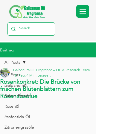
Beitrag
All Posts
Galbanum Oil Fragrance – QC & Research Team
All Posts
18. Feb.
4 Min. Lesezeit
Rosenkonkret: Die Brücke von
Galbanumöl
frischen Blütenblättern zum
Rosenabsolue
Safran-Extrakt
Rosenöl
Asafoetida-Öl
Zitronengrasöle