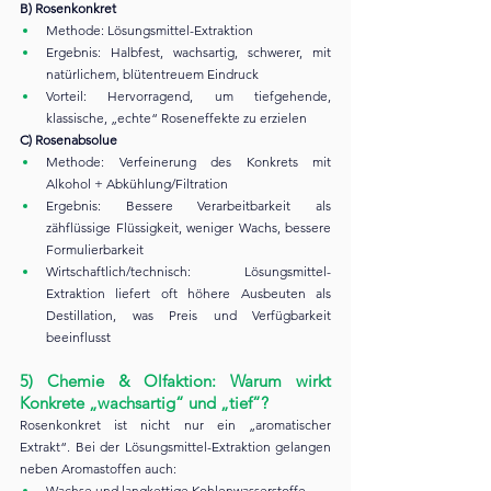
B) Rosenkonkret
Methode: Lösungsmittel-Extraktion
Ergebnis: Halbfest, wachsartig, schwerer, mit 
natürlichem, blütentreuem Eindruck
Vorteil: Hervorragend, um tiefgehende, 
klassische, „echte“ Roseneffekte zu erzielen
C) Rosenabsolue
Methode: Verfeinerung des Konkrets mit 
Alkohol + Abkühlung/Filtration
Ergebnis: Bessere Verarbeitbarkeit als 
zähflüssige Flüssigkeit, weniger Wachs, bessere 
Formulierbarkeit
Wirtschaftlich/technisch: Lösungsmittel-
Extraktion liefert oft höhere Ausbeuten als 
Destillation, was Preis und Verfügbarkeit 
beeinflusst
5) Chemie & Olfaktion: Warum wirkt 
Konkrete „wachsartig“ und „tief“?
Rosenkonkret ist nicht nur ein „aromatischer 
Extrakt“. Bei der Lösungsmittel-Extraktion gelangen 
neben Aromastoffen auch:
Wachse und langkettige Kohlenwasserstoffe