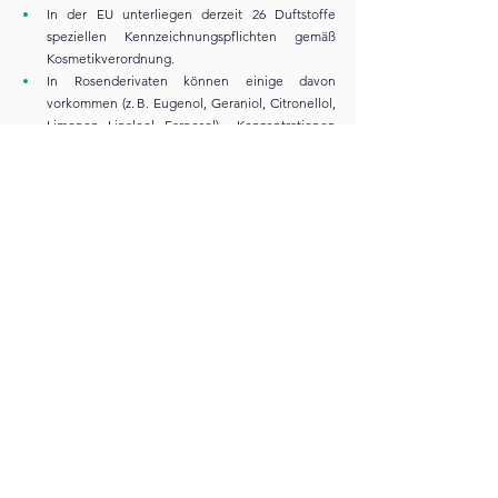
In der EU unterliegen derzeit 26 Duftstoffe 
speziellen Kennzeichnungspflichten gemäß 
Kosmetikverordnung.
In Rosenderivaten können einige davon 
vorkommen (z. B. Eugenol, Geraniol, Citronellol, 
Limonen, Linalool, Farnesol) – Konzentrationen 
variieren je nach Ernte und Extraktionsmethode.
CIR-Sicherheitsbewertungen für Rosenderivate 
fassen Zusammensetzungs- und Praxispunkte 
zusammen und betonen die 
Prozessabhängigkeit der Zusammensetzung.
Standard-Abschlusssatz:
„Die Endverwendung sollte gemäß IFRA-
Richtlinien und Kennzeichnungspflichten 
erfolgen und an CoA/SDS jeder Charge 
angepasst werden.“
11) Nachhaltigkeit & „grünere“ 
Extraktionen: Die Zukunft von 
Rosenkonkret