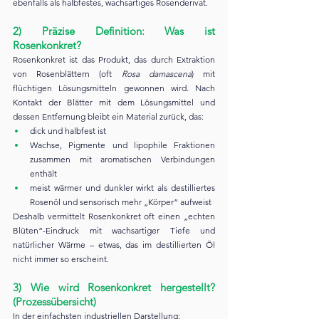
ebenfalls als halbfestes, wachsartiges Rosenderivat.
2) Präzise Definition: Was ist 
Rosenkonkret?
Rosenkonkret ist das Produkt, das durch Extraktion 
von Rosenblättern (oft 
Rosa damascena
) mit 
flüchtigen Lösungsmitteln gewonnen wird. Nach 
Kontakt der Blätter mit dem Lösungsmittel und 
dessen Entfernung bleibt ein Material zurück, das:
dick und halbfest ist
Wachse, Pigmente und lipophile Fraktionen 
zusammen mit aromatischen Verbindungen 
enthält
meist wärmer und dunkler wirkt als destilliertes 
Rosenöl und sensorisch mehr „Körper“ aufweist
Deshalb vermittelt Rosenkonkret oft einen „echten 
Blüten“-Eindruck mit wachsartiger Tiefe und 
natürlicher Wärme – etwas, das im destillierten Öl 
nicht immer so erscheint.
3) Wie wird Rosenkonkret hergestellt? 
(Prozessübersicht)
In der einfachsten industriellen Darstellung: