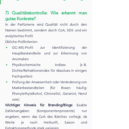
7) Qualitätskontrolle: Wie erkennt man 
gutes Konkrete?
In der Parfümerie wird Qualität nicht durch den 
Namen bestimmt, sondern durch CoA, SDS und ein 
analytisches Profil.
Übliche Prüfkriterien:
GC–MS-Profil zur Identifizierung der 
Hauptbestandteile und zur Erkennung von 
Anomalien
Physikochemische Indizes (z. B. 
Dichte/Refraktionsindex für Absolues in einigen 
Fachquellen)
Prüfung der Anwesenheit oder Veränderung von 
Markerbestandteilen (für Rosen häufig: 
Phenylethylalkohol, Citronellol, Geraniol, Nerol 
usw.)
Wichtiger Hinweis für Branding/Blogs:
 Exakte 
Zahlenangaben (Komponentenprozente) nur 
angeben, wenn das CoA des Batches vorliegt, da 
Werte je nach Herkunft, Saison und 
Extraktionsmethode stark variieren.