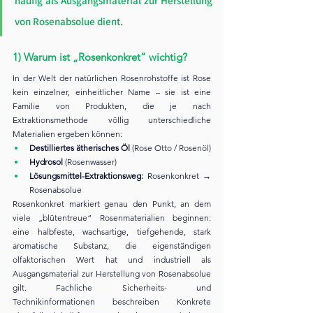
häufig als Ausgangsmaterial zur Herstellung 
von Rosenabsolue dient.
1) Warum ist „Rosenkonkret“ wichtig?
In der Welt der natürlichen Rosenrohstoffe ist Rose 
kein einzelner, einheitlicher Name – sie ist eine 
Familie von Produkten, die je nach 
Extraktionsmethode völlig unterschiedliche 
Materialien ergeben können:
Destilliertes ätherisches Öl
 (Rose Otto / Rosenöl)
Hydrosol
 (Rosenwasser)
Lösungsmittel-Extraktionsweg:
 Rosenkonkret → 
Rosenabsolue
Rosenkonkret markiert genau den Punkt, an dem 
viele „blütentreue“ Rosenmaterialien beginnen: 
eine halbfeste, wachsartige, tiefgehende, stark 
aromatische Substanz, die eigenständigen 
olfaktorischen Wert hat und industriell als 
Ausgangsmaterial zur Herstellung von Rosenabsolue 
gilt. Fachliche Sicherheits- und 
Technikinformationen beschreiben Konkrete 