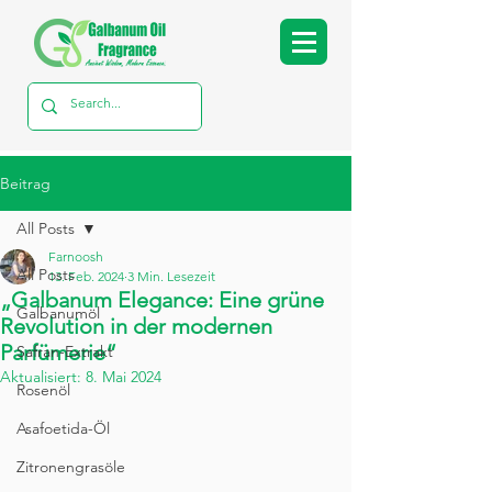
Beitrag
All Posts
Farnoosh
All Posts
13. Feb. 2024
3 Min. Lesezeit
„Galbanum Elegance: Eine grüne
Galbanumöl
Revolution in der modernen
Parfümerie“
Safran-Extrakt
Aktualisiert:
8. Mai 2024
Rosenöl
Asafoetida-Öl
Zitronengrasöle