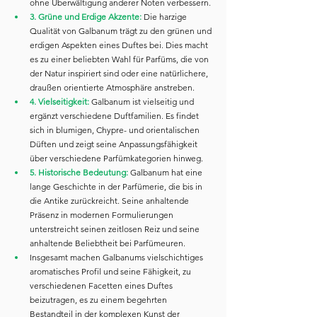
ohne Überwältigung anderer Noten verbessern.
3. Grüne und Erdige Akzente:
 Die harzige 
Qualität von Galbanum trägt zu den grünen und 
erdigen Aspekten eines Duftes bei. Dies macht 
es zu einer beliebten Wahl für Parfüms, die von 
der Natur inspiriert sind oder eine natürlichere, 
draußen orientierte Atmosphäre anstreben.
4. Vielseitigkeit:
 Galbanum ist vielseitig und 
ergänzt verschiedene Duftfamilien. Es findet 
sich in blumigen, Chypre- und orientalischen 
Düften und zeigt seine Anpassungsfähigkeit 
über verschiedene Parfümkategorien hinweg.
5. Historische Bedeutung:
 Galbanum hat eine 
lange Geschichte in der Parfümerie, die bis in 
die Antike zurückreicht. Seine anhaltende 
Präsenz in modernen Formulierungen 
unterstreicht seinen zeitlosen Reiz und seine 
anhaltende Beliebtheit bei Parfümeuren.
Insgesamt machen Galbanums vielschichtiges 
aromatisches Profil und seine Fähigkeit, zu 
verschiedenen Facetten eines Duftes 
beizutragen, es zu einem begehrten 
Bestandteil in der komplexen Kunst der 