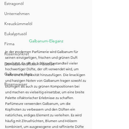
Estragonöl
Unternehmen
Kreuzkümmelöl
Eukalyptusöl
Galbanum-Eleganz
Firma
In der modernen Parfümerie wird Galbanum für 
Rosenkonkret
seinen einzigartigen, frischen und grünen Duft 
geschätzt. Es gilt als Schlüsselbestandteil vieler 
Damaszener Rosen Absolue
hochwertiger Düfte, der oft verwendet wird, um 
Galbanum Harz
Tiefe und Komplexität hinzuzufügen. Die knackigen 
und harzigen Noten von Galbanum tragen sowohl zu 
Rosenwasser
blumigen als auch zu grünen Kompositionen bei 
und machen es vielseitig einsetzbar, um eine breite 
Palette olfaktorischer Erlebnisse zu schaffen.
Parfümeure verwenden Galbanum, um die 
Kopfnoten zu verbessern und den Düften ein 
natürliches, erdiges Element zu verleihen. Es wird 
häufig mit Zitrusfrüchten, Blumen und Hölzern 
kombiniert, um ausgewogene und raffinierte Düfte 