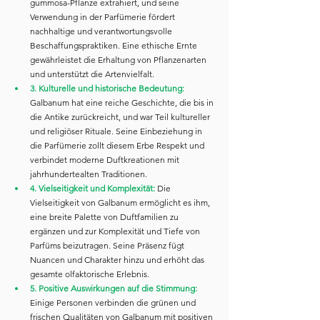
gummosa-Pflanze extrahiert, und seine 
Verwendung in der Parfümerie fördert 
nachhaltige und verantwortungsvolle 
Beschaffungspraktiken. Eine ethische Ernte 
gewährleistet die Erhaltung von Pflanzenarten 
und unterstützt die Artenvielfalt.
3. Kulturelle und historische Bedeutung: 
Galbanum hat eine reiche Geschichte, die bis in 
die Antike zurückreicht, und war Teil kultureller 
und religiöser Rituale. Seine Einbeziehung in 
die Parfümerie zollt diesem Erbe Respekt und 
verbindet moderne Duftkreationen mit 
jahrhundertealten Traditionen.
4. Vielseitigkeit und Komplexität:
 Die 
Vielseitigkeit von Galbanum ermöglicht es ihm, 
eine breite Palette von Duftfamilien zu 
ergänzen und zur Komplexität und Tiefe von 
Parfüms beizutragen. Seine Präsenz fügt 
Nuancen und Charakter hinzu und erhöht das 
gesamte olfaktorische Erlebnis.
5. Positive Auswirkungen auf die Stimmung:
Einige Personen verbinden die grünen und 
frischen Qualitäten von Galbanum mit positiven 