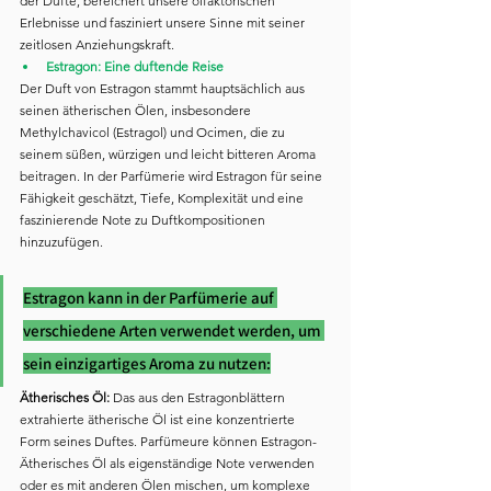
der Düfte, bereichert unsere olfaktorischen 
Erlebnisse und fasziniert unsere Sinne mit seiner 
zeitlosen Anziehungskraft.
Estragon: Eine duftende Reise
Der Duft von Estragon stammt hauptsächlich aus 
seinen ätherischen Ölen, insbesondere 
Methylchavicol (Estragol) und Ocimen, die zu 
seinem süßen, würzigen und leicht bitteren Aroma 
beitragen. In der Parfümerie wird Estragon für seine 
Fähigkeit geschätzt, Tiefe, Komplexität und eine 
faszinierende Note zu Duftkompositionen 
hinzuzufügen.
Estragon kann in der Parfümerie auf 
verschiedene Arten verwendet werden, um 
sein einzigartiges Aroma zu nutzen:
Ätherisches Öl: 
Das aus den Estragonblättern 
extrahierte ätherische Öl ist eine konzentrierte 
Form seines Duftes. Parfümeure können Estragon-
Ätherisches Öl als eigenständige Note verwenden 
oder es mit anderen Ölen mischen, um komplexe 