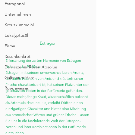
Estragonöl
Unternehmen
Kreuzkümmelöl
Eukalyptusöl
Estragon
Firma
Rosenkonkret
Erforschung der zarten Harmonie von Estragon-
Noten in der Parfümerie
Damaszener Rosen Absolue
Estragon, mit seinem unverwechselbaren Aroma, 
Galbanum Harz
das durch Nuancen von Anis und kräuterfrischer 
Frische charakterisiert ist, hat seinen Platz unter den 
Rosenwasser
geschätzten Noten in der Parfümerie gefunden. 
Dieses mehrjährige Kraut, wissenschaftlich bekannt 
als Artemisia dracunculus, verleiht Düften einen 
einzigartigen Charakter und bietet eine Mischung 
aus aromatischer Wärme und grüner Frische. Lassen 
Sie uns in die faszinierende Welt der Estragon-
Noten und ihrer Kombinationen in der Parfümerie 
eintauchen.