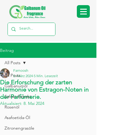
Beitrag
All Posts
Farnoosh
All Posts
5. März 2024
5 Min. Lesezeit
Die Erforschung der zarten
Galbanumöl
Harmonie von Estragon-Noten in
der Parfümerie.
Safran-Extrakt
Aktualisiert:
8. Mai 2024
Rosenöl
Asafoetida-Öl
Zitronengrasöle