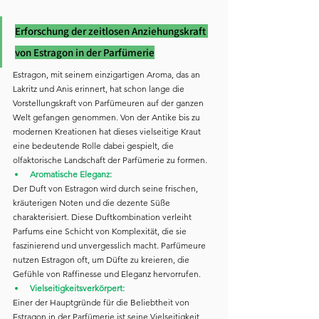
Erforschung der zeitlosen Anziehungskraft 
von Estragon in der Parfümerie
Estragon, mit seinem einzigartigen Aroma, das an 
Lakritz und Anis erinnert, hat schon lange die 
Vorstellungskraft von Parfümeuren auf der ganzen 
Welt gefangen genommen. Von der Antike bis zu 
modernen Kreationen hat dieses vielseitige Kraut 
eine bedeutende Rolle dabei gespielt, die 
olfaktorische Landschaft der Parfümerie zu formen.
Aromatische Eleganz:
Der Duft von Estragon wird durch seine frischen, 
kräuterigen Noten und die dezente Süße 
charakterisiert. Diese Duftkombination verleiht 
Parfums eine Schicht von Komplexität, die sie 
faszinierend und unvergesslich macht. Parfümeure 
nutzen Estragon oft, um Düfte zu kreieren, die 
Gefühle von Raffinesse und Eleganz hervorrufen.
Vielseitigkeitsverkörpert:
Einer der Hauptgründe für die Beliebtheit von 
Estragon in der Parfümerie ist seine Vielseitigkeit. 