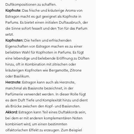
Duftkompositionen zu schaffen.
Kopfnote:
 Das frische und kräuterige Aroma von 
Estragon macht es gut geeignet als Kopfnote in 
Parfums. Es bietet einen initialen Duftausbruch, der 
die Sinne sofort fesselt und den Ton für das Parfum 
setzt.
Kopfnoten: 
Die hellen und erfrischenden 
Eigenschaften von Estragon machen es zu einer 
beliebten Wahl für Kopfnoten in Parfums. Es fügt 
eine lebendige und belebende Eröffnung zu Düften 
hinzu, oft in Kombination mit zitrischen oder 
kräuterigen Kopfnoten wie Bergamotte, Zitrone 
oder Basilikum.
Herznote:
 Estragon kann auch als Herznote, 
manchmal als Basisnote bezeichnet, in der 
Parfümerie verwendet werden. In dieser Rolle fügt 
es dem Duft Tiefe und Komplexität hinzu und dient 
als Brücke zwischen den Kopf- und Basisnoten.
Akkord:
 Estragon kann Teil eines Duftakkords sein, 
bei dem er mit anderen komplementären Noten 
kombiniert wird, um einen bestimmten 
olfaktorischen Effekt zu erzeugen. Zum Beispiel 