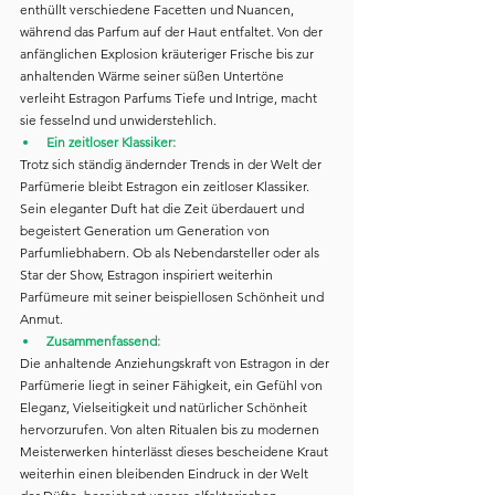
enthüllt verschiedene Facetten und Nuancen, 
während das Parfum auf der Haut entfaltet. Von der 
anfänglichen Explosion kräuteriger Frische bis zur 
anhaltenden Wärme seiner süßen Untertöne 
verleiht Estragon Parfums Tiefe und Intrige, macht 
sie fesselnd und unwiderstehlich.
Ein zeitloser Klassiker:
Trotz sich ständig ändernder Trends in der Welt der 
Parfümerie bleibt Estragon ein zeitloser Klassiker. 
Sein eleganter Duft hat die Zeit überdauert und 
begeistert Generation um Generation von 
Parfumliebhabern. Ob als Nebendarsteller oder als 
Star der Show, Estragon inspiriert weiterhin 
Parfümeure mit seiner beispiellosen Schönheit und 
Anmut.
Zusammenfassend:
Die anhaltende Anziehungskraft von Estragon in der 
Parfümerie liegt in seiner Fähigkeit, ein Gefühl von 
Eleganz, Vielseitigkeit und natürlicher Schönheit 
hervorzurufen. Von alten Ritualen bis zu modernen 
Meisterwerken hinterlässt dieses bescheidene Kraut 
weiterhin einen bleibenden Eindruck in der Welt 