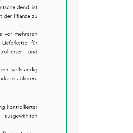
tscheidend ist 
 der Pflanze zu 
s vor mehreren 
ieferkette für 
llierter und 
in vollständig 
ürkei etablieren.
kontrollierter 
usgewählten 