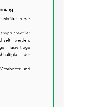
innung
tskräfte in der 
anspruchsvoller 
selt werden. 
e Harzerträge 
haltigkeit der 
itarbeiter und 