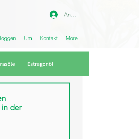
Anmelden
loggen
Um
Kontakt
More
rasöle
Estragonöl
en
in der