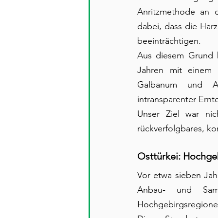
Anritzmethode an di
dabei, dass die Harz
beeinträchtigen.
Aus diesem Grund b
Jahren mit einem k
Galbanum und Asaf
intransparenter Ernt
Unser Ziel war nic
rückverfolgbares, kon
Osttürkei: Hochgeb
Vor etwa sieben Jah
Anbau- und Samm
Hochgebirgsregionen