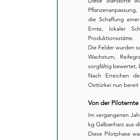
Diese Standorte wu
Pflanzenanpassung, 
die Schaffung einer
Ernte, lokaler Sc
Produktionsstätte.
Die Felder wurden sc
Wachstum, Reifegr
sorgfältig bewertet,
Nach Erreichen des
Osttürkei nun bereit 
Von der Piloternte
Im vergangenen Jahr
kg Galbanharz aus d
Diese Pilotphase war