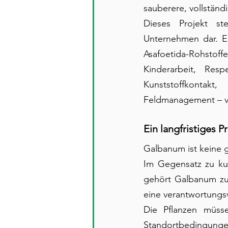
sauberere, vollständ
Dieses Projekt ste
Unternehmen dar. Es
Asafoetida-Rohstoffe:
Kinderarbeit, Res
Kunststoffkontakt
Feldmanagement – vo
Ein langfristiges P
Galbanum ist keine 
Im Gegensatz zu kul
gehört Galbanum zu 
eine verantwortungs
Die Pflanzen müss
Standortbedingunge