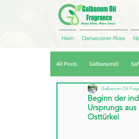
Heim
Damaszener-Rose
Na
All Posts
Galbanumöl
Saf
Unternehmen
Kreuzküm
Galbanum Oil Frag
Beginn der ind
Ursprungs aus 
Damaszener Rosen Absolue
Osttürkei