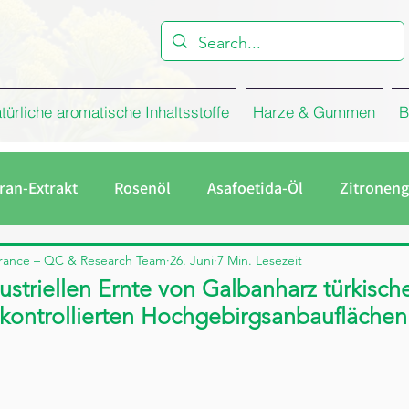
türliche aromatische Inhaltsstoffe
Harze & Gummen
B
ran-Extrakt
Rosenöl
Asafoetida-Öl
Zitroneng
melöl
Eukalyptusöl
Firma
Rosenkonkret
rance – QC & Research Team
26. Juni
7 Min. Lesezeit
ustriellen Ernte von Galbanharz türkisch
kontrollierten Hochgebirgsanbauflächen 
Galbanum Harz
Rosenwasser