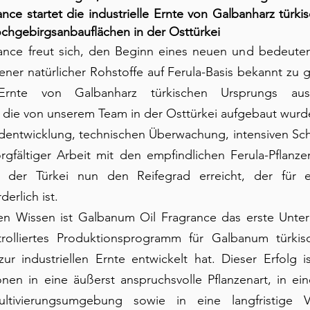
ce startet die industrielle Ernte von Galbanharz türki
ochgebirgsanbauflächen in der Osttürkei
nce freut sich, den Beginn eines neuen und bedeutend
ener natürlicher Rohstoffe auf Ferula-Basis bekannt zu g
 Ernte von Galbanharz türkischen Ursprungs aus k
 die von unserem Team in der Osttürkei aufgebaut wurd
dentwicklung, technischen Überwachung, intensiven Schu
orgfältiger Arbeit mit den empfindlichen Ferula-Pflanz
 der Türkei nun den Reifegrad erreicht, der für ein
erlich ist.
n Wissen ist Galbanum Oil Fragrance das erste Unter
trolliertes Produktionsprogramm für Galbanum türkis
ur industriellen Ernte entwickelt hat. Dieser Erfolg i
ionen in eine äußerst anspruchsvolle Pflanzenart, in eine
ultivierungsumgebung sowie in eine langfristige Vi